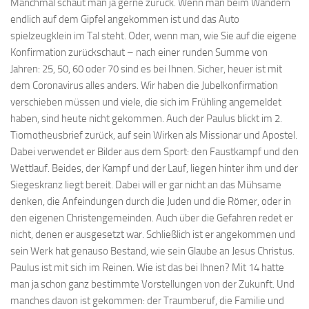
Manchmal schaut man ja gerne zurück. Wenn man beim Wandern
endlich auf dem Gipfel angekommen ist und das Auto
spielzeugklein im Tal steht. Oder, wenn man, wie Sie auf die eigene
Konfirmation zurückschaut – nach einer runden Summe von
Jahren: 25, 50, 60 oder 70 sind es bei Ihnen. Sicher, heuer ist mit
dem Coronavirus alles anders. Wir haben die Jubelkonfirmation
verschieben müssen und viele, die sich im Frühling angemeldet
haben, sind heute nicht gekommen. Auch der Paulus blickt im 2.
Tiomotheusbrief zurück, auf sein Wirken als Missionar und Apostel.
Dabei verwendet er Bilder aus dem Sport: den Faustkampf und den
Wettlauf. Beides, der Kampf und der Lauf, liegen hinter ihm und der
Siegeskranz liegt bereit. Dabei will er gar nicht an das Mühsame
denken, die Anfeindungen durch die Juden und die Römer, oder in
den eigenen Christengemeinden. Auch über die Gefahren redet er
nicht, denen er ausgesetzt war. Schließlich ist er angekommen und
sein Werk hat genauso Bestand, wie sein Glaube an Jesus Christus.
Paulus ist mit sich im Reinen. Wie ist das bei Ihnen? Mit 14 hatte
man ja schon ganz bestimmte Vorstellungen von der Zukunft. Und
manches davon ist gekommen: der Traumberuf, die Familie und