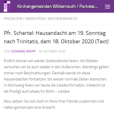
Kirchengemeinden Wildenreuth / Parkstein und Kirchendemenreuth
Zum Inhalt springen
PREDIGTEN / ANDACHTEN
/
WOCHENANDACHT
Pfr. Schertel: Hausandacht am 19. Sonntag
nach Trinitatis, dem 18. Oktober 2020 (Text)
VON
SUSANNE KROPF
·
19. OKTOBER 2020
Endlich können wir wieder Gottesdienste feiern. Ab Oktober
versuchen wir es auch wieder in den Außenorten. Allerdings gelten
immer noch Beschränkungen. Deshalb werde ich diese
Hausandachten fortsetzen, bis wieder normale Zeiten anbrechen.
In Illschwang feiern wir heute die Jubelkonfirmation. Vielleicht ist
die Predigt auch etwas für Nicht – Jubilare.
Also, setzen Sie sich doch im Kreis Ihrer Familie zusammen und
halten gemeinsam eine Andacht: