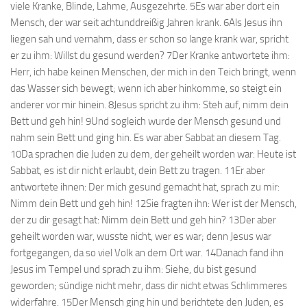
viele Kranke, Blinde, Lahme, Ausgezehrte. 5Es war aber dort ein
Mensch, der war seit achtunddreißig Jahren krank. 6Als Jesus ihn
liegen sah und vernahm, dass er schon so lange krank war, spricht
er zu ihm: Willst du gesund werden? 7Der Kranke antwortete ihm:
Herr, ich habe keinen Menschen, der mich in den Teich bringt, wenn
das Wasser sich bewegt; wenn ich aber hinkomme, so steigt ein
anderer vor mir hinein. 8Jesus spricht zu ihm: Steh auf, nimm dein
Bett und geh hin! 9Und sogleich wurde der Mensch gesund und
nahm sein Bett und ging hin. Es war aber Sabbat an diesem Tag.
10Da sprachen die Juden zu dem, der geheilt worden war: Heute ist
Sabbat, es ist dir nicht erlaubt, dein Bett zu tragen. 11Er aber
antwortete ihnen: Der mich gesund gemacht hat, sprach zu mir:
Nimm dein Bett und geh hin! 12Sie fragten ihn: Wer ist der Mensch,
der zu dir gesagt hat: Nimm dein Bett und geh hin? 13Der aber
geheilt worden war, wusste nicht, wer es war; denn Jesus war
fortgegangen, da so viel Volk an dem Ort war. 14Danach fand ihn
Jesus im Tempel und sprach zu ihm: Siehe, du bist gesund
geworden; sündige nicht mehr, dass dir nicht etwas Schlimmeres
widerfahre. 15Der Mensch ging hin und berichtete den Juden, es