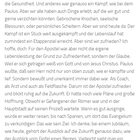
die Gesundheit. Und anderes war genauso ein Kampf, wie bei dem
Paulus. Aber wir alle haben auch Dinge erlebt, auf die wir gut und
gerne verzichten könnten. Gebrochene Knochen, seelische
Blessuren, oder persönliches Scheitern. Aber wir sind heute da. Der
Kampf ist ein Stück weit ausgekämpft und der Lebenslauf hat
zumindest ein Etappenziel erreicht. Aber sind wir zufrieden? Ich
hoffe, doch. Für den Apostel war aber nicht die eigene
Lebensleistung der Grund zur Zufriedenheit, sondern der Glaube.
Weil er sich getragen weiß von Gott und von Jesus Christus. Paulus
wußte, daß sein Herr nicht nur von oben zusah, wie er kämpfte und
lief. Sondern bewußt und unerkannt immer dabei war. Als Coach,
als Arzt und auch als Feldflasche. Darum ist der Apostel zufrieden
und blickt ruhig auf die Zukunft. Er hatte noch viele Pläne und große
Hoffnung. Obwohl er Gefangener der Römer war und in der
Hauptstadt auf seinen Prozeß wartete. Wenn es gut ausginge,
würde er weiter reisen, bis nach Spanien, um dort das Evangelium
zu verkündigen. Das war sein Ziel. Ich denke, bei einem Jubiläum,
wie heute, gehört der Ausblick auf die Zukunft genauso dazu, wie
der Ausblick vom Gipfel eines Berges. Vielleicht sieht man ein