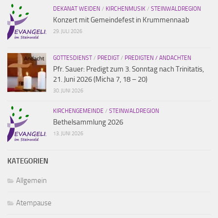
DEKANAT WEIDEN
/
KIRCHENMUSIK
/
STEINWALDREGION
Konzert mit Gemeindefest in Krummennaab
29. JULI 2026
GOTTESDIENST
/
PREDIGT
/
PREDIGTEN / ANDACHTEN
Pfr. Sauer: Predigt zum 3. Sonntag nach Trinitatis,
21. Juni 2026 (Micha 7, 18 – 20)
30. JUNI 2026
KIRCHENGEMEINDE
/
STEINWALDREGION
Bethelsammlung 2026
13. JUNI 2026
KATEGORIEN
Allgemein
Atempause