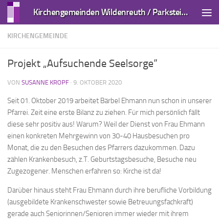
Kirchengemeinden Wildenreuth / Parkstein und Kirchendemenreuth
Zum Inhalt springen
KIRCHENGEMEINDE
Projekt „Aufsuchende Seelsorge“
VON
SUSANNE KROPF
·
9. OKTOBER 2020
Seit 01. Oktober 2019 arbeitet Bärbel Ehmann nun schon in unserer
Pfarrei. Zeit eine erste Bilanz zu ziehen. Für mich persönlich fällt
diese sehr positiv aus! Warum? Weil der Dienst von Frau Ehmann
einen konkreten Mehrgewinn von 30-40 Hausbesuchen pro
Monat, die zu den Besuchen des Pfarrers dazukommen. Dazu
zählen Krankenbesuch, z.T. Geburtstagsbesuche, Besuche neu
Zugezogener. Menschen erfahren so: Kirche ist da!
Darüber hinaus steht Frau Ehmann durch ihre berufliche Vorbildung
(ausgebildete Krankenschwester sowie Betreuungsfachkraft)
gerade auch Seniorinnen/Senioren immer wieder mit ihrem