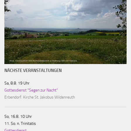
Blick vom Feuerherd über Kirchendemenreuth in Richtung Oed und Parkstein
NÄCHSTE VERANSTALTUNGEN
Sa, 8.8. 19 Uhr
Gottesdienst "Segen zur Nacht"
Erbendorf:
Kirche St. Jakobus Wildenreuth
So, 16.8. 10 Uhr
11. So. n. Trinitatis
Gottesdienst