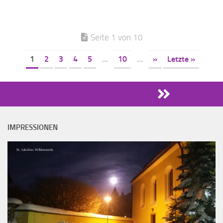
Seite 1 von 10
1
2
3
4
5
...
10
...
»
Letzte »
IMPRESSIONEN
St. Jakobus WIldenreuth