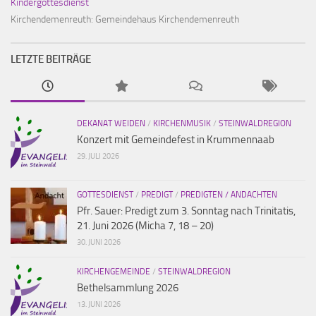
Kindergottesdienst
Kirchendemenreuth:
Gemeindehaus Kirchendemenreuth
LETZTE BEITRÄGE
DEKANAT WEIDEN
/
KIRCHENMUSIK
/
STEINWALDREGION
Konzert mit Gemeindefest in Krummennaab
29. JULI 2026
GOTTESDIENST
/
PREDIGT
/
PREDIGTEN / ANDACHTEN
Pfr. Sauer: Predigt zum 3. Sonntag nach Trinitatis,
21. Juni 2026 (Micha 7, 18 – 20)
30. JUNI 2026
KIRCHENGEMEINDE
/
STEINWALDREGION
Bethelsammlung 2026
13. JUNI 2026