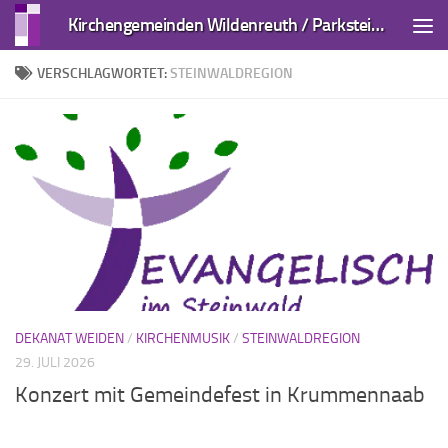
Kirchengemeinden Wildenreuth / Parkstein und Kirchendemenreuth
Zum Inhalt springen
VERSCHLAGWORTET:
STEINWALDREGION
DEKANAT WEIDEN
/
KIRCHENMUSIK
/
STEINWALDREGION
29. JULI 2026
Konzert mit Gemeindefest in Krummennaab