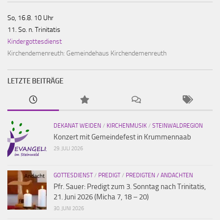
So, 16.8. 10 Uhr
11. So. n. Trinitatis
Kindergottesdienst
Kirchendemenreuth:
Gemeindehaus Kirchendemenreuth
LETZTE BEITRÄGE
DEKANAT WEIDEN
/
KIRCHENMUSIK
/
STEINWALDREGION
Konzert mit Gemeindefest in Krummennaab
29. JULI 2026
GOTTESDIENST
/
PREDIGT
/
PREDIGTEN / ANDACHTEN
Pfr. Sauer: Predigt zum 3. Sonntag nach Trinitatis,
21. Juni 2026 (Micha 7, 18 – 20)
30. JUNI 2026