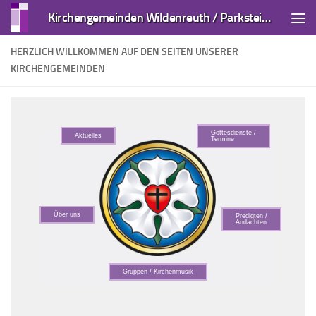
Kirchengemeinden Wildenreuth / Parkstein und Kirchendemenreuth
Zum Inhalt springen
HERZLICH WILLKOMMEN AUF DEN SEITEN UNSERER
KIRCHENGEMEINDEN
Gottesdienste /
Aktuelles
Termine
Über uns
Predigten /
Andachten
Gruppen / Kirchenmusik