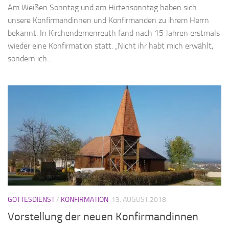
Am Weißen Sonntag und am Hirtensonntag haben sich
unsere Konfirmandinnen und Konfirmanden zu ihrem Herrn
bekannt. In Kirchendemenreuth fand nach 15 Jahren erstmals
wieder eine Konfirmation statt. „Nicht ihr habt mich erwählt,
sondern ich...
GOTTESDIENST
/
KONFIRMATION
13. AUGUST 2018
Vorstellung der neuen Konfirmandinnen