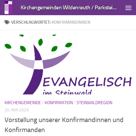
Kirchengemeinden Wildenreuth / Parkstein und Kirchendemenreuth
Zum Inhalt springen
VERSCHLAGWORTET:
KONFIRMANDINNEN
KIRCHENGEMEINDE
/
KONFIRMATION
/
STEINWALDREGION
20. MAI 2025
Vorstellung unserer Konfirmandinnen und
Konfirmanden