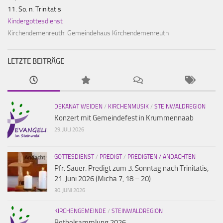
11. So. n. Trinitatis
Kindergottesdienst
Kirchendemenreuth:
Gemeindehaus Kirchendemenreuth
LETZTE BEITRÄGE
DEKANAT WEIDEN
/
KIRCHENMUSIK
/
STEINWALDREGION
Konzert mit Gemeindefest in Krummennaab
29. JULI 2026
GOTTESDIENST
/
PREDIGT
/
PREDIGTEN / ANDACHTEN
Pfr. Sauer: Predigt zum 3. Sonntag nach Trinitatis,
21. Juni 2026 (Micha 7, 18 – 20)
30. JUNI 2026
KIRCHENGEMEINDE
/
STEINWALDREGION
Bethelsammlung 2026