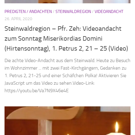
PREDIGTEN / ANDACHTEN
/
STEINWALDREGION
/
VIDEOANDACHT
26. APRIL 2020
Steinwaldregion – Pfr. Zeh: Videoandacht
zum Sonntag Miserikordias Domini
(Hirtensonntag), 1. Petrus 2, 21 – 25 (Video)
Die achte Video-Andacht aus dem Steinwald. Heute zu Besuch
im Wohnzimmer ... mit zwei Fast-Kirchgängern, Gedanken zu
1. Petrus 2, 21-25 und einer Schäfchen Polka! Aktivieren Sie
JavaScript um das Video zu sehen.Video-Link:
https://youtu.be/Va7N9X46e4E