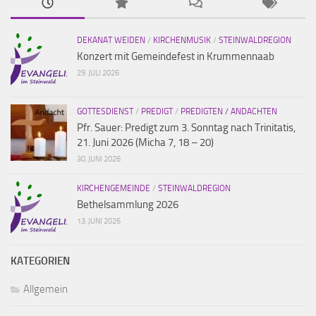
DEKANAT WEIDEN
/
KIRCHENMUSIK
/
STEINWALDREGION
Konzert mit Gemeindefest in Krummennaab
29. JULI 2026
GOTTESDIENST
/
PREDIGT
/
PREDIGTEN / ANDACHTEN
Pfr. Sauer: Predigt zum 3. Sonntag nach Trinitatis,
21. Juni 2026 (Micha 7, 18 – 20)
30. JUNI 2026
KIRCHENGEMEINDE
/
STEINWALDREGION
Bethelsammlung 2026
13. JUNI 2026
KATEGORIEN
Allgemein