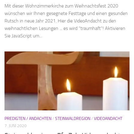
Mit dieser Wohnzimmerkirche zum Weihnachtsfest 2020
wünschen wir Ihnen gesegnete Festtage und einen gesunden
Rutsch in neue Jahr 2021. Hier die VideoAndacht zu den
weihnachtlichen Lesungen ... es wird "traumhaft"! Aktivieren
Sie JavaScript um...
PREDIGTEN / ANDACHTEN
/
STEINWALDREGION
/
VIDEOANDACHT
7. JUNI 2020