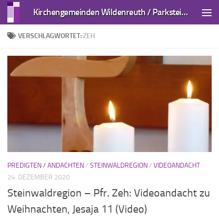
Kirchengemeinden Wildenreuth / Parkstein und Kirchendemenreuth
Zum Inhalt springen
VERSCHLAGWORTET:
ZEH
PREDIGTEN / ANDACHTEN
/
STEINWALDREGION
/
VIDEOANDACHT
24. DEZEMBER 2020
Steinwaldregion – Pfr. Zeh: Videoandacht zu
Weihnachten, Jesaja 11 (Video)