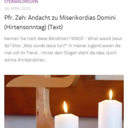
STEINWALDREGION
28. APRIL 2020
Pfr. Zeh: Andacht zu Miserikordias Domini
(Hirtensonntag) (Text)
Kennen Sie noch diese Bändchen? WWJD - What would Jesus
do? Also: „Was würde Jesus tun?“ In meiner Jugend waren die
mal voll im Trend… Hinter dem Slogan steht die Idee, durch
solche Armbändchen...