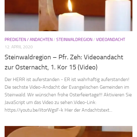
PREDIGTEN / ANDACHTEN
/
STEINWALDREGION
/
VIDEOANDACHT
12. APRIL 2020
Steinwaldregion – Pfr. Zeh: Videoandacht
zur Osternacht, 1. Kor 15 (Video)
Der HERR ist auferstanden - ER ist wahrhaftig auferstanden!
Die sechste Video-Andacht der Evangelischen Gemeinden im
Steinwald. Wir wünschen frohe Osterfeiertage!!! Aktivieren Sie
JavaScript um das Video zu sehen.Video-Link:
https://youtu.be/iItorWgsF-k Hier der Andachtstext...