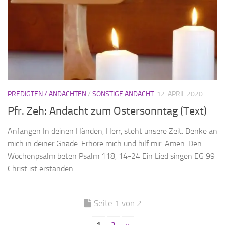
PREDIGTEN / ANDACHTEN
/
SONSTIGE ANDACHT
12. APRIL 2020
Pfr. Zeh: Andacht zum Ostersonntag (Text)
Anfangen In deinen Händen, Herr, steht unsere Zeit. Denke an
mich in deiner Gnade. Erhöre mich und hilf mir. Amen. Den
Wochenpsalm beten Psalm 118, 14-24 Ein Lied singen EG 99
Christ ist erstanden...
Seite 1 von 2