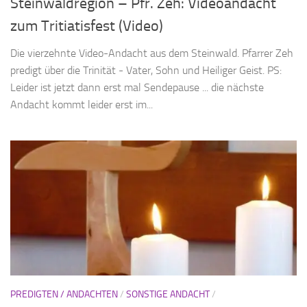
Steinwaldregion – Pfr. Zeh: Videoandacht
zum Tritiatisfest (Video)
Die vierzehnte Video-Andacht aus dem Steinwald. Pfarrer Zeh
predigt über die Trinität - Vater, Sohn und Heiliger Geist. PS:
Leider ist jetzt dann erst mal Sendepause ... die nächste
Andacht kommt leider erst im...
PREDIGTEN / ANDACHTEN
/
SONSTIGE ANDACHT
/