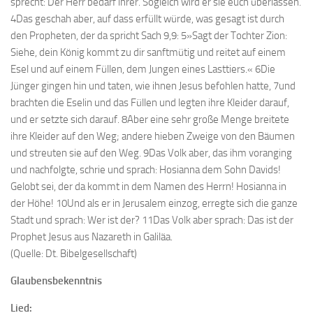
sprecht: Der Herr bedarf ihrer. Sogleich wird er sie euch überlassen.
4Das geschah aber, auf dass erfüllt würde, was gesagt ist durch
den Propheten, der da spricht Sach 9,9: 5»Sagt der Tochter Zion:
Siehe, dein König kommt zu dir sanftmütig und reitet auf einem
Esel und auf einem Füllen, dem Jungen eines Lasttiers.« 6Die
Jünger gingen hin und taten, wie ihnen Jesus befohlen hatte, 7und
brachten die Eselin und das Füllen und legten ihre Kleider darauf,
und er setzte sich darauf. 8Aber eine sehr große Menge breitete
ihre Kleider auf den Weg; andere hieben Zweige von den Bäumen
und streuten sie auf den Weg. 9Das Volk aber, das ihm voranging
und nachfolgte, schrie und sprach: Hosianna dem Sohn Davids!
Gelobt sei, der da kommt in dem Namen des Herrn! Hosianna in
der Höhe! 10Und als er in Jerusalem einzog, erregte sich die ganze
Stadt und sprach: Wer ist der? 11Das Volk aber sprach: Das ist der
Prophet Jesus aus Nazareth in Galiläa.
(Quelle: Dt. Bibelgesellschaft)
Glaubensbekenntnis
Lied: