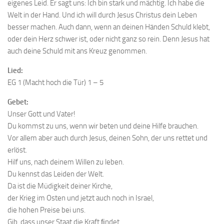
eigenes Leid. Er sagt uns: Ich bin stark und mächtig. Ich habe die
Welt in der Hand. Und ich will durch Jesus Christus dein Leben
besser machen. Auch dann, wenn an deinen Händen Schuld klebt,
oder dein Herz schwer ist, oder nicht ganz so rein. Denn Jesus hat
auch deine Schuld mit ans Kreuz genommen.
Lied:
EG 1 (Macht hoch die Tür) 1 – 5
Gebet:
Unser Gott und Vater!
Du kommst zu uns, wenn wir beten und deine Hilfe brauchen.
Vor allem aber auch durch Jesus, deinen Sohn, der uns rettet und
erlöst.
Hilf uns, nach deinem Willen zu leben.
Du kennst das Leiden der Welt.
Da ist die Müdigkeit deiner Kirche,
der Krieg im Osten und jetzt auch noch in Israel,
die hohen Preise bei uns.
Gib, dass unser Staat die Kraft ﬁndet,