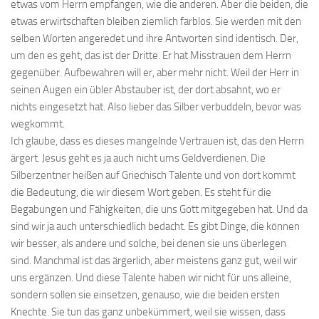
etwas vom Herrn empfangen, wie die anderen. Aber die beiden, die
etwas erwirtschaften bleiben ziemlich farblos. Sie werden mit den
selben Worten angeredet und ihre Antworten sind identisch. Der,
um den es geht, das ist der Dritte. Er hat Misstrauen dem Herrn
gegenüber. Aufbewahren will er, aber mehr nicht. Weil der Herr in
seinen Augen ein übler Abstauber ist, der dort absahnt, wo er
nichts eingesetzt hat. Also lieber das Silber verbuddeln, bevor was
wegkommt.
Ich glaube, dass es dieses mangelnde Vertrauen ist, das den Herrn
ärgert. Jesus geht es ja auch nicht ums Geldverdienen. Die
Silberzentner heißen auf Griechisch Talente und von dort kommt
die Bedeutung, die wir diesem Wort geben. Es steht für die
Begabungen und Fähigkeiten, die uns Gott mitgegeben hat. Und da
sind wir ja auch unterschiedlich bedacht. Es gibt Dinge, die können
wir besser, als andere und solche, bei denen sie uns überlegen
sind. Manchmal ist das ärgerlich, aber meistens ganz gut, weil wir
uns ergänzen. Und diese Talente haben wir nicht für uns alleine,
sondern sollen sie einsetzen, genauso, wie die beiden ersten
Knechte. Sie tun das ganz unbekümmert, weil sie wissen, dass