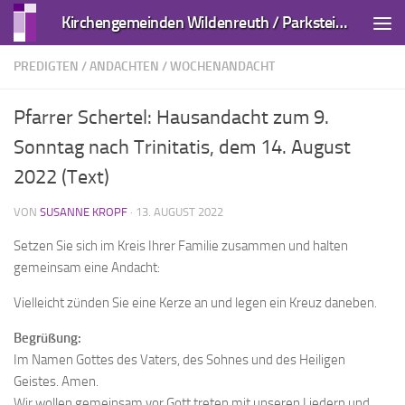
Kirchengemeinden Wildenreuth / Parkstein und Kirchendemenreuth
Zum Inhalt springen
PREDIGTEN / ANDACHTEN
/
WOCHENANDACHT
Pfarrer Schertel: Hausandacht zum 9.
Sonntag nach Trinitatis, dem 14. August
2022 (Text)
VON
SUSANNE KROPF
·
13. AUGUST 2022
Setzen Sie sich im Kreis Ihrer Familie zusammen und halten
gemeinsam eine Andacht:
Vielleicht zünden Sie eine Kerze an und legen ein Kreuz daneben.
Begrüßung:
Im Namen Gottes des Vaters, des Sohnes und des Heiligen
Geistes. Amen.
Wir wollen gemeinsam vor Gott treten mit unseren Liedern und