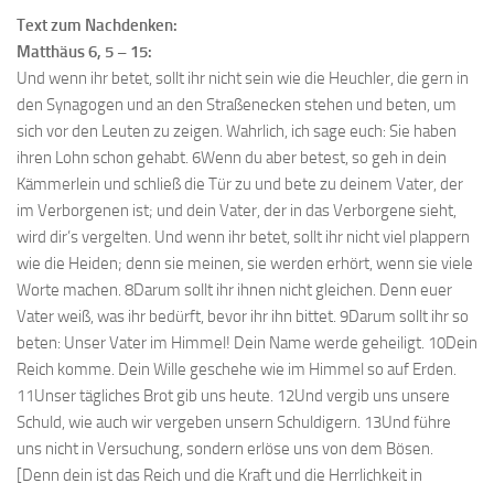
Text zum Nachdenken:
Matthäus 6, 5 – 15:
Und wenn ihr betet, sollt ihr nicht sein wie die Heuchler, die gern in
den Synagogen und an den Straßenecken stehen und beten, um
sich vor den Leuten zu zeigen. Wahrlich, ich sage euch: Sie haben
ihren Lohn schon gehabt. 6Wenn du aber betest, so geh in dein
Kämmerlein und schließ die Tür zu und bete zu deinem Vater, der
im Verborgenen ist; und dein Vater, der in das Verborgene sieht,
wird dir’s vergelten. Und wenn ihr betet, sollt ihr nicht viel plappern
wie die Heiden; denn sie meinen, sie werden erhört, wenn sie viele
Worte machen. 8Darum sollt ihr ihnen nicht gleichen. Denn euer
Vater weiß, was ihr bedürft, bevor ihr ihn bittet. 9Darum sollt ihr so
beten: Unser Vater im Himmel! Dein Name werde geheiligt. 10Dein
Reich komme. Dein Wille geschehe wie im Himmel so auf Erden.
11Unser tägliches Brot gib uns heute. 12Und vergib uns unsere
Schuld, wie auch wir vergeben unsern Schuldigern. 13Und führe
uns nicht in Versuchung, sondern erlöse uns von dem Bösen.
[Denn dein ist das Reich und die Kraft und die Herrlichkeit in