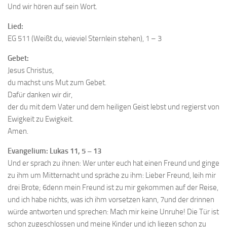
Und wir hören auf sein Wort.
Lied:
EG 511 (Weißt du, wieviel Sternlein stehen), 1 – 3
Gebet:
Jesus Christus,
du machst uns Mut zum Gebet.
Dafür danken wir dir,
der du mit dem Vater und dem heiligen Geist lebst und regierst von
Ewigkeit zu Ewigkeit.
Amen.
Evangelium: Lukas 11, 5 – 13
Und er sprach zu ihnen: Wer unter euch hat einen Freund und ginge
zu ihm um Mitternacht und spräche zu ihm: Lieber Freund, leih mir
drei Brote; 6denn mein Freund ist zu mir gekommen auf der Reise,
und ich habe nichts, was ich ihm vorsetzen kann, 7und der drinnen
würde antworten und sprechen: Mach mir keine Unruhe! Die Tür ist
schon zugeschlossen und meine Kinder und ich liegen schon zu