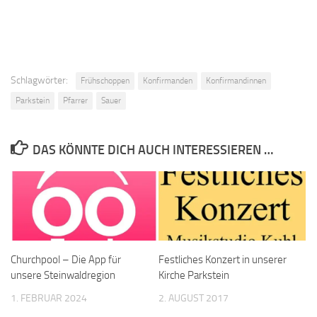
Schlagwörter:
Frühschoppen
Konfirmanden
Konfirmandinnen
Parkstein
Pfarrer
Sauer
DAS KÖNNTE DICH AUCH INTERESSIEREN …
Churchpool – Die App für
Festliches Konzert in unserer
unsere Steinwaldregion
Kirche Parkstein
1. FEBRUAR 2024
2. AUGUST 2017