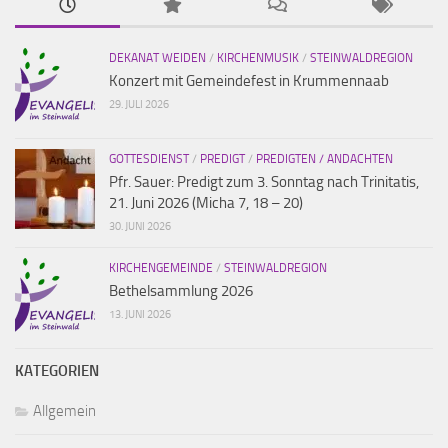
DEKANAT WEIDEN
/
KIRCHENMUSIK
/
STEINWALDREGION
Konzert mit Gemeindefest in Krummennaab
29. JULI 2026
GOTTESDIENST
/
PREDIGT
/
PREDIGTEN / ANDACHTEN
Pfr. Sauer: Predigt zum 3. Sonntag nach Trinitatis,
21. Juni 2026 (Micha 7, 18 – 20)
30. JUNI 2026
KIRCHENGEMEINDE
/
STEINWALDREGION
Bethelsammlung 2026
13. JUNI 2026
KATEGORIEN
Allgemein