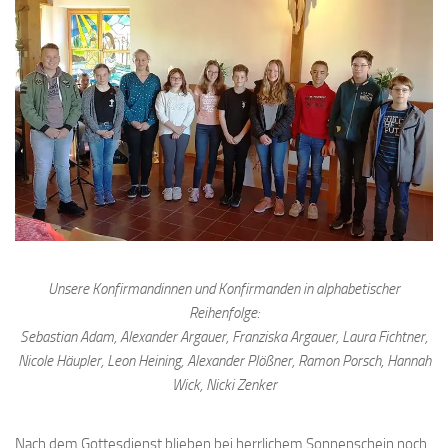
Unsere Konfirmandinnen und Konfirmanden in alphabetischer
Reihenfolge:
Sebastian Adam, Alexander Argauer, Franziska Argauer, Laura Fichtner,
Nicole Häupler, Leon Heining, Alexander Plößner, Ramon Porsch, Hannah
Wick, Nicki Zenker
Nach dem Gottesdienst blieben bei herrlichem Sonnenschein noch