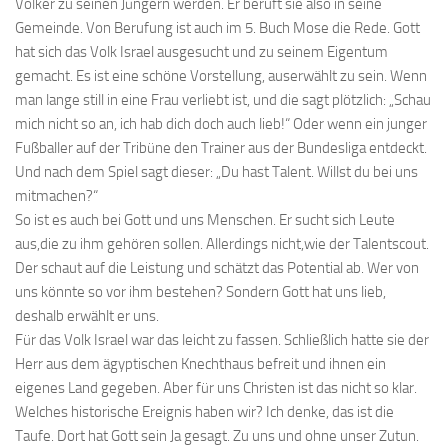
Völker zu seinen Jüngern werden. Er beruft sie also in seine
Gemeinde. Von Berufung ist auch im 5. Buch Mose die Rede. Gott
hat sich das Volk Israel ausgesucht und zu seinem Eigentum
gemacht. Es ist eine schöne Vorstellung, auserwählt zu sein. Wenn
man lange still in eine Frau verliebt ist, und die sagt plötzlich: „Schau
mich nicht so an, ich hab dich doch auch lieb!“ Oder wenn ein junger
Fußballer auf der Tribüne den Trainer aus der Bundesliga entdeckt.
Und nach dem Spiel sagt dieser: „Du hast Talent. Willst du bei uns
mitmachen?“
So ist es auch bei Gott und uns Menschen. Er sucht sich Leute
aus,die zu ihm gehören sollen. Allerdings nicht,wie der Talentscout.
Der schaut auf die Leistung und schätzt das Potential ab. Wer von
uns könnte so vor ihm bestehen? Sondern Gott hat uns lieb,
deshalb erwählt er uns.
Für das Volk Israel war das leicht zu fassen. Schließlich hatte sie der
Herr aus dem ägyptischen Knechthaus befreit und ihnen ein
eigenes Land gegeben. Aber für uns Christen ist das nicht so klar.
Welches historische Ereignis haben wir? Ich denke, das ist die
Taufe. Dort hat Gott sein Ja gesagt. Zu uns und ohne unser Zutun.