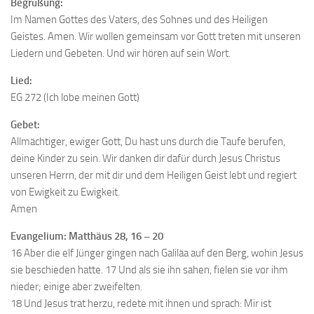
Begrüßung:
Im Namen Gottes des Vaters, des Sohnes und des Heiligen
Geistes. Amen. Wir wollen gemeinsam vor Gott treten mit unseren
Liedern und Gebeten. Und wir hören auf sein Wort.
Lied:
EG 272 (Ich lobe meinen Gott)
Gebet:
Allmächtiger, ewiger Gott, Du hast uns durch die Taufe berufen,
deine Kinder zu sein. Wir danken dir dafür durch Jesus Christus
unseren Herrn, der mit dir und dem Heiligen Geist lebt und regiert
von Ewigkeit zu Ewigkeit.
Amen
Evangelium: Matthäus 28, 16 – 20
16 Aber die elf Jünger gingen nach Galiläa auf den Berg, wohin Jesus
sie beschieden hatte. 17 Und als sie ihn sahen, fielen sie vor ihm
nieder; einige aber zweifelten.
18 Und Jesus trat herzu, redete mit ihnen und sprach: Mir ist