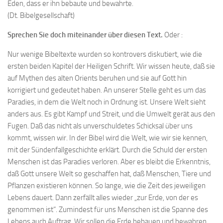
Eden, dass er ihn bebaute und bewahrte.
(Dt. Bibelgesellschaft)
Sprechen Sie doch miteinander über diesen Text.
Oder :
Nur wenige Bibeltexte wurden so kontrovers diskutiert, wie die
ersten beiden Kapitel der Heiligen Schrift. Wir wissen heute, daß sie
auf Mythen des alten Orients beruhen und sie auf Gott hin
korrigiert und gedeutet haben. An unserer Stelle geht es um das
Paradies, in dem die Welt noch in Ordnung ist. Unsere Welt sieht
anders aus. Es gibt Kampf und Streit, und die Umwelt gerät aus den
Fugen. Daß das nicht als unverschuldetes Schicksal über uns
kommt, wissen wir. In der Bibel wird die Welt, wie wir sie kennen,
mit der Sündenfallgeschichte erklärt. Durch die Schuld der ersten
Menschen ist das Paradies verloren. Aber es bleibt die Erkenntnis,
daß Gott unsere Welt so geschaffen hat, daß Menschen, Tiere und
Pflanzen existieren können. So lange, wie die Zeit des jeweiligen
Lebens dauert. Dann zerfällt alles wieder „zur Erde, von der es
genommen ist“. Zumindest für uns Menschen ist die Spanne des
Lebens auch Auftrag. Wir sollen die Erde bebauen und bewahren.