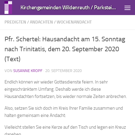
Kirchengemeinden Wildenreuth / Parkstein und Kirchendemenreuth
Zum Inhalt springen
PREDIGTEN / ANDACHTEN
/
WOCHENANDACHT
Pfr. Schertel: Hausandacht am 15. Sonntag
nach Trinitatis, dem 20. September 2020
(Text)
VON
SUSANNE KROPF
·
20. SEPTEMBER 2020
Endlich können wir wieder Gottesdienste feiern. In sehr
eingeschränktem Umfang. Deshalb werde ich diese
Hausandachten fortsetzen, bis wieder normale Zeiten anbrechen.
Also, setzen Sie sich doch im Kreis Ihrer Familie zusammen und
halten gemeinsam eine Andacht:
Vielleicht stellen Sie eine Kerze auf den Tisch und legen ein Kreuz
daneben.