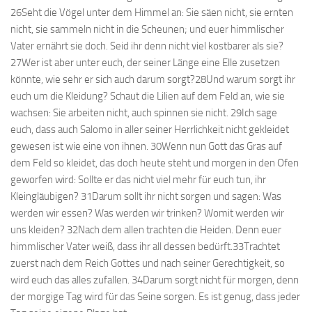
26Seht die Vögel unter dem Himmel an: Sie säen nicht, sie ernten
nicht, sie sammeln nicht in die Scheunen; und euer himmlischer
Vater ernährt sie doch. Seid ihr denn nicht viel kostbarer als sie?
27Wer ist aber unter euch, der seiner Länge eine Elle zusetzen
könnte, wie sehr er sich auch darum sorgt?28Und warum sorgt ihr
euch um die Kleidung? Schaut die Lilien auf dem Feld an, wie sie
wachsen: Sie arbeiten nicht, auch spinnen sie nicht. 29Ich sage
euch, dass auch Salomo in aller seiner Herrlichkeit nicht gekleidet
gewesen ist wie eine von ihnen. 30Wenn nun Gott das Gras auf
dem Feld so kleidet, das doch heute steht und morgen in den Ofen
geworfen wird: Sollte er das nicht viel mehr für euch tun, ihr
Kleingläubigen? 31Darum sollt ihr nicht sorgen und sagen: Was
werden wir essen? Was werden wir trinken? Womit werden wir
uns kleiden? 32Nach dem allen trachten die Heiden. Denn euer
himmlischer Vater weiß, dass ihr all dessen bedürft.33Trachtet
zuerst nach dem Reich Gottes und nach seiner Gerechtigkeit, so
wird euch das alles zufallen. 34Darum sorgt nicht für morgen, denn
der morgige Tag wird für das Seine sorgen. Es ist genug, dass jeder