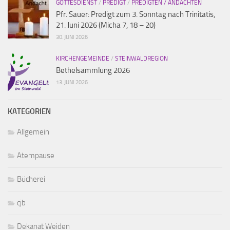
GOTTESDIENST
/
PREDIGT
/
PREDIGTEN / ANDACHTEN
Pfr. Sauer: Predigt zum 3. Sonntag nach Trinitatis,
21. Juni 2026 (Micha 7, 18 – 20)
30. JUNI 2026
KIRCHENGEMEINDE
/
STEINWALDREGION
Bethelsammlung 2026
13. JUNI 2026
KATEGORIEN
Allgemein
Atempause
Bücherei
cjb
Dekanat Weiden