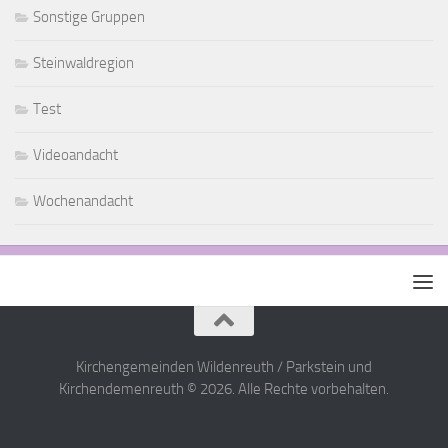
Sonstige Gruppen
Steinwaldregion
Test
Videoandacht
Wochenandacht
Kirchengemeinden Wildenreuth / Parkstein und
Kirchendemenreuth © 2026. Alle Rechte vorbehalten.