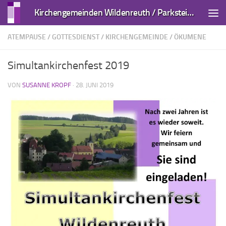
Kirchengemeinden Wildenreuth / Parkstein und Kirchendemenreuth
Zum Inhalt springen
ATEMPAUSE
/
GOTTESDIENST
/
KIRCHENGEMEINDE
/
ÖKUMENE
Simultankirchenfest 2019
VON
SUSANNE KROPF
·
28. JUNI 2019