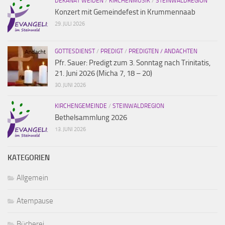
DEKANAT WEIDEN
/
KIRCHENMUSIK
/
STEINWALDREGION
Konzert mit Gemeindefest in Krummennaab
29. JULI 2026
GOTTESDIENST
/
PREDIGT
/
PREDIGTEN / ANDACHTEN
Pfr. Sauer: Predigt zum 3. Sonntag nach Trinitatis,
21. Juni 2026 (Micha 7, 18 – 20)
30. JUNI 2026
KIRCHENGEMEINDE
/
STEINWALDREGION
Bethelsammlung 2026
13. JUNI 2026
KATEGORIEN
Allgemein
Atempause
Bücherei