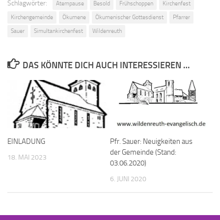
Schlagwörter:
Atempause
Besold
Frühschoppen
Kirchenfest
Kirchengemeinde
Ökumene
Ökumenischer Gottesdienst
Pfarrer
Sauer
Simultankirchenfest
Wildenreuth
DAS KÖNNTE DICH AUCH INTERESSIEREN …
EINLADUNG
Pfr. Sauer: Neuigkeiten aus
der Gemeinde (Stand:
18. MAI 2023
03.06.2020)
6. JUNI 2020