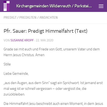
Kirchengemeinden Wildenreuth / Parkstein und Kirchendemenreuth
Zum Inhalt springen
PREDIGT
/
PREDIGTEN / ANDACHTEN
Pfr. Sauer: Predigt Himmelfahrt (Text)
VON
SUSANNE KROPF
·
22. MAI 2020
Gnade sei mit euch und Friede von Gott, unserem Vater und dem
Herrn Jesus Christus. Amen
Stille
Liebe Gemeinde,
„aus den Augen, aus dem Sinn“ sagt ein Sprichwort. Ist jemand erst
mal weg ist er schnell vergessen – oder vergisst die, die
zurückbleiben.
Die Himmelfahrt Jesu beschreibt auch einen Moment, in dem Jesus