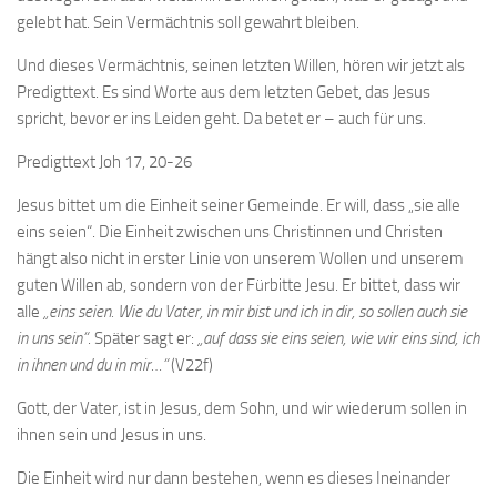
gelebt hat. Sein Vermächtnis soll gewahrt bleiben.
Und dieses Vermächtnis, seinen letzten Willen, hören wir jetzt als
Predigttext. Es sind Worte aus dem letzten Gebet, das Jesus
spricht, bevor er ins Leiden geht. Da betet er – auch für uns.
Predigttext Joh 17, 20-26
Jesus bittet um die Einheit seiner Gemeinde. Er will, dass „sie alle
eins seien“. Die Einheit zwischen uns Christinnen und Christen
hängt also nicht in erster Linie von unserem Wollen und unserem
guten Willen ab, sondern von der Fürbitte Jesu. Er bittet, dass wir
alle
„eins seien. Wie du Vater, in mir bist und ich in dir, so sollen auch sie
in uns sein“
. Später sagt er:
„auf dass sie eins seien, wie wir eins sind, ich
in ihnen und du in mir…“
(V22f)
Gott, der Vater, ist in Jesus, dem Sohn, und wir wiederum sollen in
ihnen sein und Jesus in uns.
Die Einheit wird nur dann bestehen, wenn es dieses Ineinander