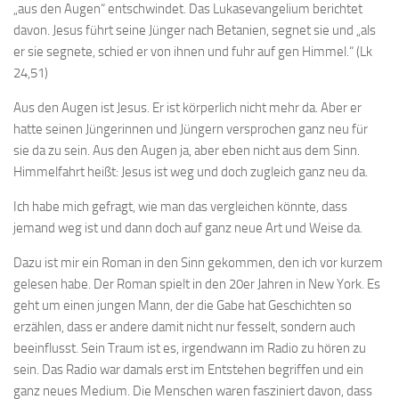
„aus den Augen“ entschwindet. Das Lukasevangelium berichtet
davon. Jesus führt seine Jünger nach Betanien, segnet sie und „als
er sie segnete, schied er von ihnen und fuhr auf gen Himmel.“ (Lk
24,51)
Aus den Augen ist Jesus. Er ist körperlich nicht mehr da. Aber er
hatte seinen Jüngerinnen und Jüngern versprochen ganz neu für
sie da zu sein. Aus den Augen ja, aber eben nicht aus dem Sinn.
Himmelfahrt heißt: Jesus ist weg und doch zugleich ganz neu da.
Ich habe mich gefragt, wie man das vergleichen könnte, dass
jemand weg ist und dann doch auf ganz neue Art und Weise da.
Dazu ist mir ein Roman in den Sinn gekommen, den ich vor kurzem
gelesen habe. Der Roman spielt in den 20er Jahren in New York. Es
geht um einen jungen Mann, der die Gabe hat Geschichten so
erzählen, dass er andere damit nicht nur fesselt, sondern auch
beeinflusst. Sein Traum ist es, irgendwann im Radio zu hören zu
sein. Das Radio war damals erst im Entstehen begriffen und ein
ganz neues Medium. Die Menschen waren fasziniert davon, dass