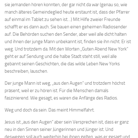
sie jemanden hören konnten, der gar nicht da war (genau so, wie
manch älteres Gemeindeglied heute erstaunt ist, dass der Pfarrer
auf einmal im Tablet zu sehen ist…) Mit Hilfe zweier Freunde
schafft er es dann auch. Sie bauen einen geheimen Radiosender
auf. Die Behörden suchen den Sender, aber weil alle dicht halten
und ihnen der junge Mann unbekannt ist, finden sie ihn nicht. Er ist
weg. Und trotzdem da. Mit den Worten „Guten Abend New York“
geht er auf Sendung und die halbe Stadt steht still, weil alle
gebannt seinen Geschichten, die das wilde Leben New Yorks
beschreiben, lauschen.
Der junge Mann ist weg, „aus den Augen“ und trotzdem höchst
präsent, weil er zu hören ist. Für die Menschen damals
faszinierend. Wie gesagt, es waren die Anfänge des Radios.
Weg und doch da sein. Das meint Himmelfahrt.
Jesus ist „aus den Augen“ aber sein Versprechen ist, dass er ganz
neu in den Sinnen seiner Jüngerinnen und Jünger ist. Und
deswegen soll auch weiterhin bei ihnen gelten, was er gesagt und