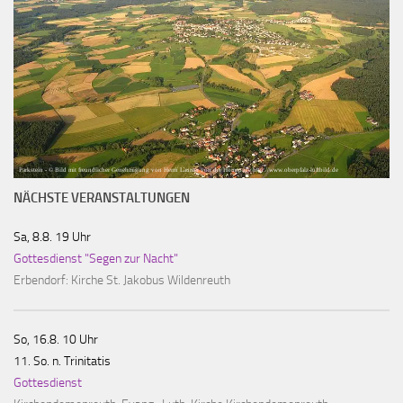
Parkstein - © Bild mit freundlicher Genehmigung von Herrn Laumer von der Homepage http://www.oberpfalz-luftbild.de
NÄCHSTE VERANSTALTUNGEN
Sa, 8.8. 19 Uhr
Gottesdienst "Segen zur Nacht"
Erbendorf:
Kirche St. Jakobus Wildenreuth
So, 16.8. 10 Uhr
11. So. n. Trinitatis
Gottesdienst