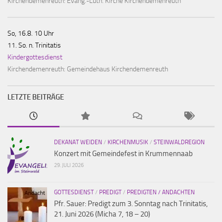
Kirchendemenreuth:
Evang.-Luth. Kirche Kirchendemenreuth
So, 16.8. 10 Uhr
11. So. n. Trinitatis
Kindergottesdienst
Kirchendemenreuth:
Gemeindehaus Kirchendemenreuth
LETZTE BEITRÄGE
DEKANAT WEIDEN
/
KIRCHENMUSIK
/
STEINWALDREGION
Konzert mit Gemeindefest in Krummennaab
29. JULI 2026
GOTTESDIENST
/
PREDIGT
/
PREDIGTEN / ANDACHTEN
Pfr. Sauer: Predigt zum 3. Sonntag nach Trinitatis,
21. Juni 2026 (Micha 7, 18 – 20)