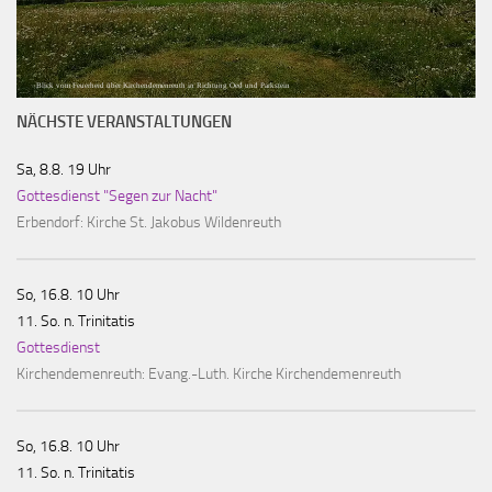
Blick vom Feuerherd über Kirchendemenreuth in Richtung Oed und Parkstein
NÄCHSTE VERANSTALTUNGEN
Sa, 8.8. 19 Uhr
Gottesdienst "Segen zur Nacht"
Erbendorf:
Kirche St. Jakobus Wildenreuth
So, 16.8. 10 Uhr
11. So. n. Trinitatis
Gottesdienst
Kirchendemenreuth:
Evang.-Luth. Kirche Kirchendemenreuth
So, 16.8. 10 Uhr
11. So. n. Trinitatis