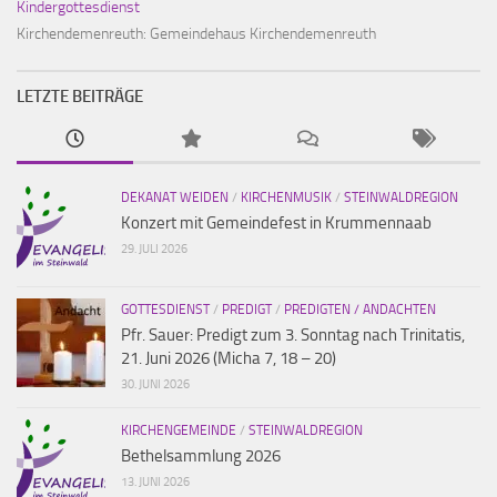
Kindergottesdienst
Kirchendemenreuth:
Gemeindehaus Kirchendemenreuth
LETZTE BEITRÄGE
DEKANAT WEIDEN
/
KIRCHENMUSIK
/
STEINWALDREGION
Konzert mit Gemeindefest in Krummennaab
29. JULI 2026
GOTTESDIENST
/
PREDIGT
/
PREDIGTEN / ANDACHTEN
Pfr. Sauer: Predigt zum 3. Sonntag nach Trinitatis,
21. Juni 2026 (Micha 7, 18 – 20)
30. JUNI 2026
KIRCHENGEMEINDE
/
STEINWALDREGION
Bethelsammlung 2026
13. JUNI 2026