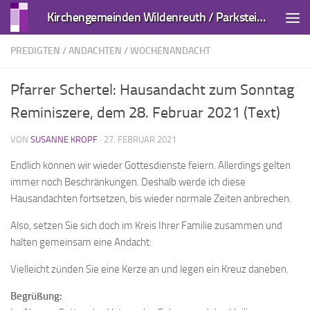
Kirchengemeinden Wildenreuth / Parkstein und Kirchendemenreuth
Zum Inhalt springen
PREDIGTEN / ANDACHTEN
/
WOCHENANDACHT
Pfarrer Schertel: Hausandacht zum Sonntag
Reminiszere, dem 28. Februar 2021 (Text)
VON
SUSANNE KROPF
·
27. FEBRUAR 2021
Endlich können wir wieder Gottesdienste feiern. Allerdings gelten
immer noch Beschränkungen. Deshalb werde ich diese
Hausandachten fortsetzen, bis wieder normale Zeiten anbrechen.
Also, setzen Sie sich doch im Kreis Ihrer Familie zusammen und
halten gemeinsam eine Andacht:
Vielleicht zünden Sie eine Kerze an und legen ein Kreuz daneben.
Begrüßung: