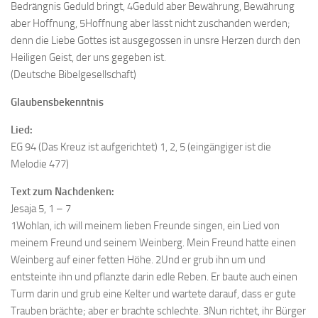
Bedrängnis Geduld bringt, 4Geduld aber Bewährung, Bewährung
aber Hoffnung, 5Hoffnung aber lässt nicht zuschanden werden;
denn die Liebe Gottes ist ausgegossen in unsre Herzen durch den
Heiligen Geist, der uns gegeben ist.
(Deutsche Bibelgesellschaft)
Glaubensbekenntnis
Lied:
EG 94 (Das Kreuz ist aufgerichtet) 1, 2, 5 (eingängiger ist die
Melodie 477)
Text zum Nachdenken:
Jesaja 5, 1 – 7
1Wohlan, ich will meinem lieben Freunde singen, ein Lied von
meinem Freund und seinem Weinberg. Mein Freund hatte einen
Weinberg auf einer fetten Höhe. 2Und er grub ihn um und
entsteinte ihn und pflanzte darin edle Reben. Er baute auch einen
Turm darin und grub eine Kelter und wartete darauf, dass er gute
Trauben brächte; aber er brachte schlechte. 3Nun richtet, ihr Bürger