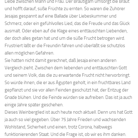
Liebe zwischen Mann und Frau. Der Bräutigam umsorgt die Braut
und hofft darauf, süße Früchte zu ernten. So waren die Zuhörer
Jesajas gespannt auf eine Ballade über Liebeskummer und
Schmerz, oder ein gefühlvolles Lied, das die Freude und das Glück
ausmalt. Oder eben auf die Klage eines enttäuschten Liebenden,
der doch alles getan hat und um die süße Frucht betrogen wird.
Frustriert läßt er die Freundin fahren und überläßt sie schutzlos
allen möglichen Gefahren.
Sie hatten nicht damit gerechnet, daß Jesaja einen anderen
Vergleich zieht. Zwischen dem liebenden und enttäuschten Gott
und seinem Volk, das die zu erwartende Frucht nicht hervorbringt.
So würde ihnen, die er aus Ägypten geholt, in ein fruchtbares Land
gepflanzt und sie vor allen Feinden geschützt hat, der Entzug der
Gnade blühen. Und die Feinde würden sie aufreiben. Das ist ja auch
einige Jahre später geschehen.
Dieses Weinberglied ist auch heute noch aktuell. Denn uns hat Gott
ja auch so viel gegeben. Über 75 Jahre Frieden und wachsenden
Wohlstand, Sicherheit und einen, trotz Corona, halbwegs
funktionierenden Staat. Und die Frage ist, ob wir es ihm danken.