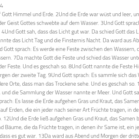
 4
Gott Himmel und Erde. 2Und die Erde war wüst und leer, und
 der Geist Gottes schwebte auf dem Wasser. 3Und Gott sprach
 4Und Gott sah, dass das Licht gut war. Da schied Gott das L
annte das Licht Tag und die Finsternis Nacht. Da ward aus 
nd Gott sprach: Es werde eine Feste zwischen den Wassern, d
ern. 7Da machte Gott die Feste und schied das Wasser unte
er Feste. Und es geschah so. 8Und Gott nannte die Feste 
gen der zweite Tag. 9Und Gott sprach: Es sammle sich das
re Orte, dass man das Trockene sehe. Und es geschah so.
, und die Sammlung der Wasser nannte er Meer. Und Gott sa
prach: Es lasse die Erde aufgehen Gras und Kraut, das Samen
uf Erden, die ein jeder nach seiner Art Früchte tragen, in de
 12Und die Erde ließ aufgehen Gras und Kraut, das Samen br
nd Bäume, die da Früchte tragen, in denen ihr Same ist, ein j
, dass es gut war. 13Da ward aus Abend und Morgen der drit