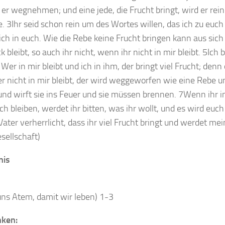
d er wegnehmen; und eine jede, die Frucht bringt, wird er rein
. 3Ihr seid schon rein um des Wortes willen, das ich zu euch
 ich in euch. Wie die Rebe keine Frucht bringen kann aus sich
bleibt, so auch ihr nicht, wenn ihr nicht in mir bleibt. 5Ich 
 Wer in mir bleibt und ich in ihm, der bringt viel Frucht; de
er nicht in mir bleibt, der wird weggeworfen wie eine Rebe u
d wirft sie ins Feuer und sie müssen brennen. 7Wenn ihr in
h bleiben, werdet ihr bitten, was ihr wollt, und es wird euc
ater verherrlicht, dass ihr viel Frucht bringt und werdet mei
esellschaft)
nis
uns Atem, damit wir leben) 1-3
nken: