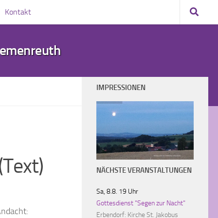
Kontakt
demenreuth
IMPRESSIONEN
(Text)
Wildenreuth im sommerlichen Abendlicht
NÄCHSTE VERANSTALTUNGEN
Sa, 8.8. 19 Uhr
Gottesdienst "Segen zur Nacht"
Andacht:
Erbendorf:
Kirche St. Jakobus