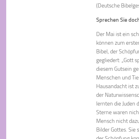
(Deutsche Bibelges
Sprechen Sie doch
Der Mai ist ein sc
können zum ersten 
Bibel, der Schöpfu
gegliedert: „Gott 
diesem Gutsein ge
Menschen und Tiere
Hausandacht ist zu
der Naturwissensc
lernten die Juden
Sterne waren nich
Mensch nicht dazu
Bilder Gottes. Sie
der Schöpfung kon