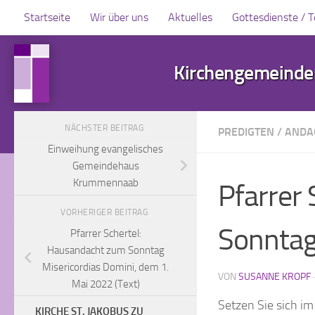
Startseite
Wir über uns
Aktuelles
Gottesdienste / 
Zum Inhalt springen
Kirchengemeinden
NÄCHSTER BEITRAG
PREDIGTEN / AND
Einweihung evangelisches
Gemeindehaus
Krummennaab
Pfarrer
VORHERIGER BEITRAG
Sonntag 
Pfarrer Schertel:
Hausandacht zum Sonntag
Misericordias Domini, dem 1.
VON
SUSANNE KROPF
Mai 2022 (Text)
Setzen Sie sich i
KIRCHE ST. JAKOBUS ZU