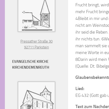
Frucht bringt, wir
mehr Frucht bringe
4Bleibt in mir und
nicht am Weinstock 
ihr seid die Reben.
ihr nichts tun. 6W
Pressather Straße 30
man sammelt sie un
92711 Parkstein
meine Worte in euc
8Darin wird mein V
EVANGELISCHE KIRCHE
(Quelle: Dt. Bibelg
KIRCHENDEMENREUTH
Glaubensbekennt
Lied:
EG 432 (Gott gab 
Text zum Nachde