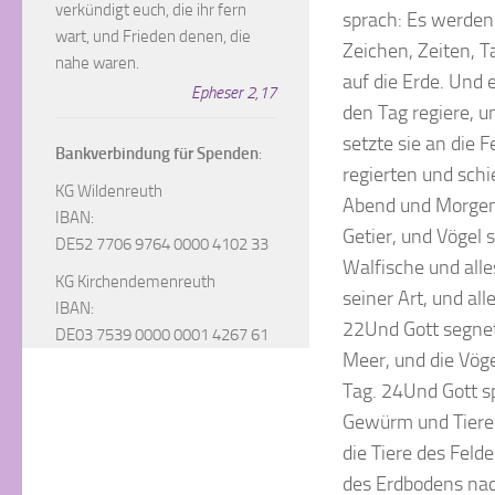
verkündigt euch, die ihr fern
sprach: Es werden
wart, und Frieden denen, die
Zeichen, Zeiten, T
nahe waren.
auf die Erde. Und 
Epheser 2,17
den Tag regiere, u
setzte sie an die 
Bankverbindung für Spenden
:
regierten und schi
KG Wildenreuth
Abend und Morgen 
IBAN:
Getier, und Vögel 
DE52 7706 9764 0000 4102 33
Walfische und alle
KG Kirchendemenreuth
seiner Art, und al
IBAN:
22Und Gott segnet
DE03 7539 0000 0001 4267 61
Meer, und die Vög
Tag. 24Und Gott sp
Gewürm und Tiere 
die Tiere des Feld
des Erdbodens nach