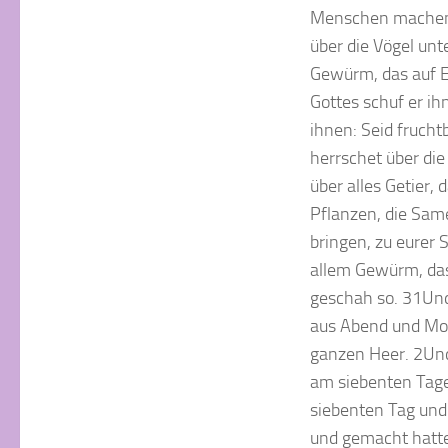
Menschen machen, e
über die Vögel unt
Gewürm, das auf E
Gottes schuf er ih
ihnen: Seid frucht
herrschet über di
über alles Getier,
Pflanzen, die Sam
bringen, zu eurer 
allem Gewürm, das
geschah so. 31Und 
aus Abend und Mor
ganzen Heer. 2Und
am siebenten Tage
siebenten Tag und 
und gemacht hatte