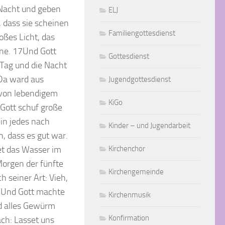
 Nacht und geben
ELJ
, dass sie scheinen
Familiengottesdienst
oßes Licht, das
erne. 17Und Gott
Gottesdienst
 Tag und die Nacht
9Da ward aus
Jugendgottesdienst
 von lebendigem
KiGo
 Gott schuf große
ein jedes nach
Kinder – und Jugendarbeit
h, dass es gut war.
et das Wasser im
Kirchenchor
Morgen der fünfte
Kirchengemeinde
h seiner Art: Vieh,
25Und Gott machte
Kirchenmusik
nd alles Gewürm
Konfirmation
ach: Lasset uns