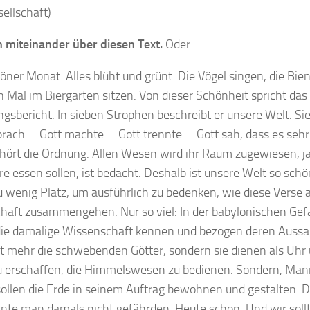
ellschaft)
 miteinander über diesen Text.
Oder :
höner Monat. Alles blüht und grünt. Die Vögel singen, die Bie
Mal im Biergarten sitzen. Von dieser Schönheit spricht das
ngsbericht. In sieben Strophen beschreibt er unsere Welt. Sie
sprach … Gott machte … Gott trennte … Gott sah, dass es sehr
hört die Ordnung. Allen Wesen wird ihr Raum zugewiesen, ja
 essen sollen, ist bedacht. Deshalb ist unsere Welt so schön
 wenig Platz, um ausführlich zu bedenken, wie diese Verse a
haft zusammengehen. Nur so viel: In der babylonischen Ge
 die damalige Wissenschaft kennen und bezogen deren Aussag
t mehr die schwebenden Götter, sondern sie dienen als Uhr 
 erschaffen, die Himmelswesen zu bedienen. Sondern, Mann
 sollen die Erde in seinem Auftrag bewohnen und gestalten. 
nte man damals nicht gefährden. Heute schon. Und wir soll