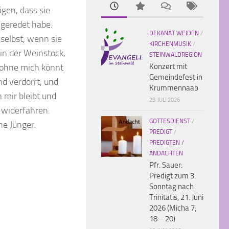
igen, dass sie
 geredet habe.
DEKANAT WEIDEN
/
 selbst, wenn sie
KIRCHENMUSIK
/
bin der Weinstock,
STEINWALDREGION
nn ohne mich könnt
Konzert mit
Gemeindefest in
nd verdorrt, und
Krummennaab
 mir bleibt und
29. JULI 2026
h widerfahren.
GOTTESDIENST
/
ne Jünger.
PREDIGT
/
PREDIGTEN /
ANDACHTEN
Pfr. Sauer:
Predigt zum 3.
Sonntag nach
Trinitatis, 21. Juni
2026 (Micha 7,
18 – 20)