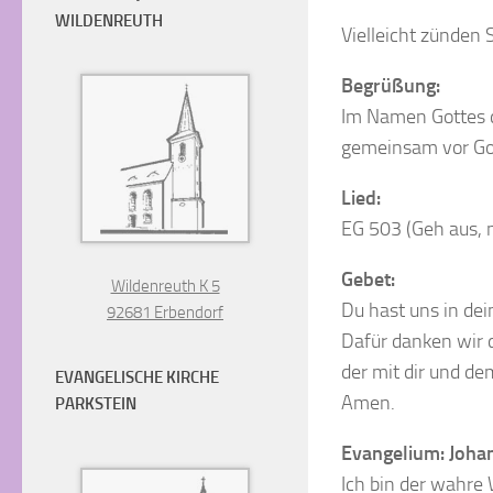
WILDENREUTH
Vielleicht zünden 
Begrüßung:
Im Namen Gottes d
gemeinsam vor Got
Lied:
EG 503 (Geh aus, 
Gebet:
Wildenreuth K 5
Du hast uns in dei
92681 Erbendorf
Dafür danken wir d
der mit dir und de
EVANGELISCHE KIRCHE
Amen.
PARKSTEIN
Evangelium: Johan
Ich bin der wahre 