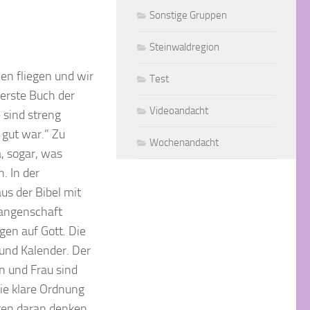
Sonstige Gruppen
Steinwaldregion
nen fliegen und wir
Test
 erste Buch der
Videoandacht
 sind streng
 gut war.” Zu
Wochenandacht
, sogar, was
. In der
us der Bibel mit
fangenschaft
en auf Gott. Die
und Kalender. Der
 und Frau sind
Die klare Ordnung
ten daran denken,