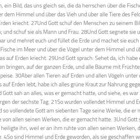
in Bild, das uns gleich sei, die da herrschen über die Fisc
er dem Himmel und über das Vieh und über alle Tiere des Feld
rden kriecht. 27Und Gott schuf den Menschen zu seinem Bil
n; und schuf sie als Mann und Frau. 28Und Gott segnete sie 
bar und mehret euch und füllet die Erde und machet sie euch
e Fische im Meer und über die Vögel unter dem Himmel und ü
 das auf Erden kriecht. 29Und Gott sprach: Sehet da, ich habe
en bringen, auf der ganzen Erde, und alle Bäume mit Frücht
Speise. 30Aber allen Tieren auf Erden und allen Vögeln unt
 auf Erden lebt, habe ich alles grüne Kraut zur Nahrung geg
Gott sah an alles, was er gemacht hatte, und siehe, es war
gen der sechste Tag. 21So wurden vollendet Himmel und E
 so vollendete Gott am siebenten Tage seine Werke, die er 
 von allen seinen Werken, die er gemacht hatte. 3Und Gott
heiligte ihn, weil er an ihm ruhte von allen seinen Werken, 
. 4So sind Himmel und Erde geworden, als sie geschaffen w