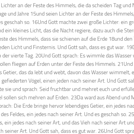
 Lichter an der Feste des Himmels, die da scheiden Tag und
age und Jahre 15und seien Lichter an der Feste des Himmels
es geschah so. 16Und Gott machte zwei große Lichter: ein gr
nd ein kleines Licht, das die Nacht regiere, dazu auch die St
Feste des Himmels, dass sie schienen auf die Erde 18und den
eden Licht und Finsternis. Und Gott sah, dass es gut war. 1
der vierte Tag. 20Und Gott sprach: Es wimmle das Wasser
sollen fliegen auf Erden unter der Feste des Himmels. 21Und
s Getier, das da lebt und webt, davon das Wasser wimmelt, 
le gefiederten Vögel, einen jeden nach seiner Art. Und Gott sa
e sie und sprach: Seid fruchtbar und mehret euch und erfüll
el sollen sich mehren auf Erden. 23Da ward aus Abend und 
rach: Die Erde bringe hervor lebendiges Getier, ein jedes nac
des Feldes, ein jedes nach seiner Art. Und es geschah so. 
es, ein jedes nach seiner Art, und das Vieh nach seiner Art u
 seiner Art. Und Gott sah, dass es gut war. 26Und Gott spr