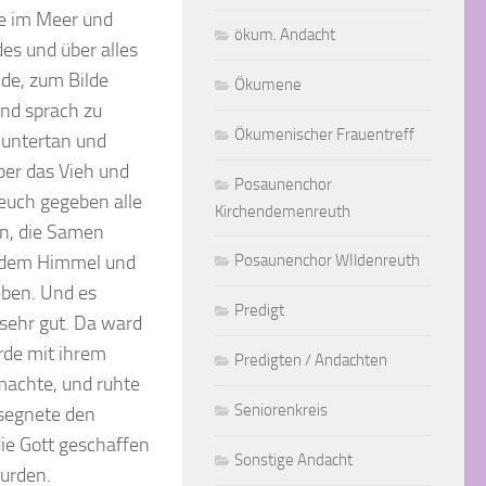
he im Meer und
ökum. Andacht
es und über alles
de, zum Bilde
Ökumene
und sprach zu
Ökumenischer Frauentreff
 untertan und
ber das Vieh und
Posaunenchor
 euch gegeben alle
Kirchendemenreuth
en, die Samen
er dem Himmel und
Posaunenchor WIldenreuth
eben. Und es
Predigt
 sehr gut. Da ward
rde mit ihrem
Predigten / Andachten
machte, und ruhte
Seniorenkreis
 segnete den
die Gott geschaffen
Sonstige Andacht
urden.