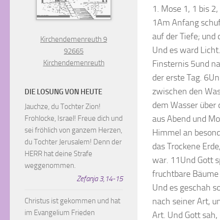
1. Mose 1, 1 bis 2,
1Am Anfang schuf 
auf der Tiefe; und
Kirchendemenreuth 9
Und es ward Licht.
92665
Finsternis 5und n
Kirchendemenreuth
der erste Tag. 6U
zwischen den Wass
DIE LOSUNG VON HEUTE
dem Wasser über d
Jauchze, du Tochter Zion!
aus Abend und Mor
Frohlocke, Israel! Freue dich und
sei fröhlich von ganzem Herzen,
Himmel an besonde
du Tochter Jerusalem! Denn der
das Trockene Erde
HERR hat deine Strafe
war. 11Und Gott s
weggenommen.
fruchtbare Bäume a
Zefanja 3,14-15
Und es geschah so.
nach seiner Art, u
Christus ist gekommen und hat
im Evangelium Frieden
Art. Und Gott sah