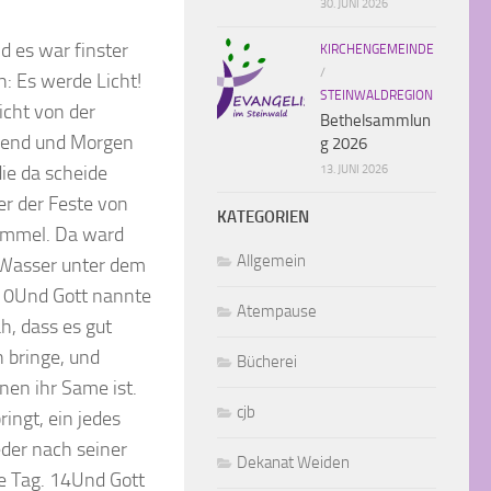
30. JUNI 2026
 es war finster
KIRCHENGEMEINDE
/
: Es werde Licht!
STEINWALDREGION
icht von der
Bethelsammlun
Abend und Morgen
g 2026
ie da scheide
13. JUNI 2026
r der Feste von
KATEGORIEN
Himmel. Da ward
Allgemein
 Wasser unter dem
 10Und Gott nannte
Atempause
h, dass es gut
 bringe, und
Bücherei
nen ihr Same ist.
cjb
ingt, ein jedes
eder nach seiner
Dekanat Weiden
te Tag. 14Und Gott