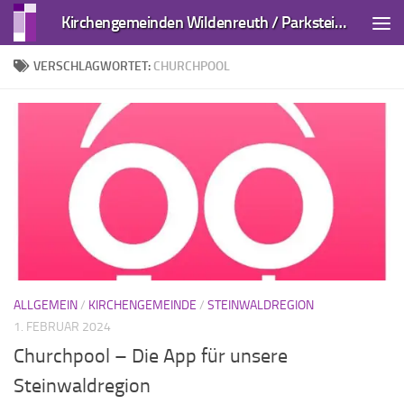
Kirchengemeinden Wildenreuth / Parkstein und Kirchendemenreuth
Zum Inhalt springen
VERSCHLAGWORTET:
CHURCHPOOL
ALLGEMEIN
/
KIRCHENGEMEINDE
/
STEINWALDREGION
1. FEBRUAR 2024
Churchpool – Die App für unsere
Steinwaldregion