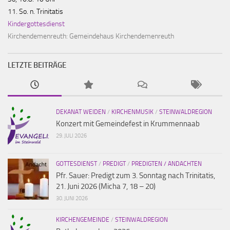
11. So. n. Trinitatis
Kindergottesdienst
Kirchendemenreuth:
Gemeindehaus Kirchendemenreuth
LETZTE BEITRÄGE
DEKANAT WEIDEN
/
KIRCHENMUSIK
/
STEINWALDREGION
Konzert mit Gemeindefest in Krummennaab
29. JULI 2026
GOTTESDIENST
/
PREDIGT
/
PREDIGTEN / ANDACHTEN
Pfr. Sauer: Predigt zum 3. Sonntag nach Trinitatis,
21. Juni 2026 (Micha 7, 18 – 20)
30. JUNI 2026
KIRCHENGEMEINDE
/
STEINWALDREGION