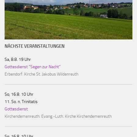
NÄCHSTE VERANSTALTUNGEN
Sa, 8.8. 19 Uhr
Gottesdienst "Segen zur Nacht"
Erbendorf:
Kirche St. Jakobus Wildenreuth
So, 16.8. 10 Uhr
11. So. n. Trinitatis
Gottesdienst
Kirchendemenreuth:
Evang.-Luth. Kirche Kirchendemenreuth
So, 16.8. 10 Uhr