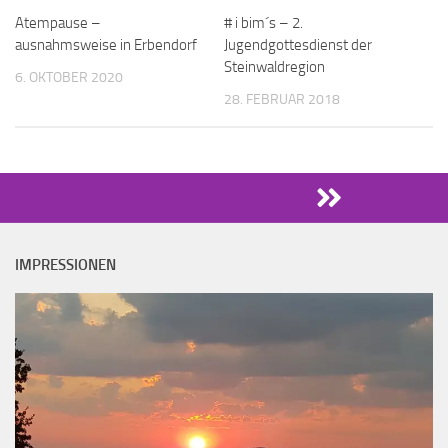
Atempause –
# i bim´s – 2.
ausnahmsweise in Erbendorf
Jugendgottesdienst der
Steinwaldregion
6. OKTOBER 2020
28. FEBRUAR 2018
IMPRESSIONEN