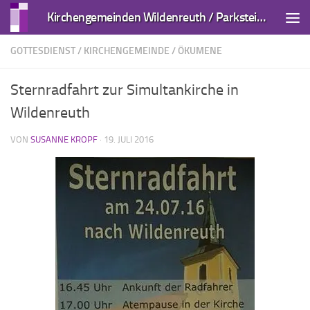
Kirchengemeinden Wildenreuth / Parkstein und Kirchendemenreuth
Zum Inhalt springen
GOTTESDIENST
/
KIRCHENGEMEINDE
/
ÖKUMENE
Sternradfahrt zur Simultankirche in
Wildenreuth
VON
SUSANNE KROPF
·
19. JULI 2016