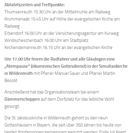
Abfahrtszeiten und Treffpunkte:
Thumsenreuth 15.30 Uhr an der Mittelmühle am Radweg
Krummenaab 15.45 Uhr auf Höhe der evangelischen Kirche am
Radweg
Erbendorf 16.00 Uhr an der Versicherungsagentur am Kurweg
Windischeschenbach 16.00 Uhr am Stadtplatz
Kirchendemenreuth 16.15 Uhr an der evangelischen Kirche
Um 17.00 Uhr feiern die Radfahrer und alle Gläubigen eine
„Atempause“ (ökumenischen Gottesdienst) in der Simultankirche
in Wildenreuth
mit Pfarrer Manuel Sauer und Pfarrer Martin
Besold
Anschließend hat das Organisationsteam bei einem
Dämmerschoppen
auf dem Dorfplatz für das leibliche Wohl
gesorgt.
Die St. Jakobuskirche in Wildenreuth gehört zu den neun
Gotteshäusern in Bayern, die seit über 350 Jahren bis heute von
beiden Konfessionen gemeinsam genutzt werden. Ende Juli feiert