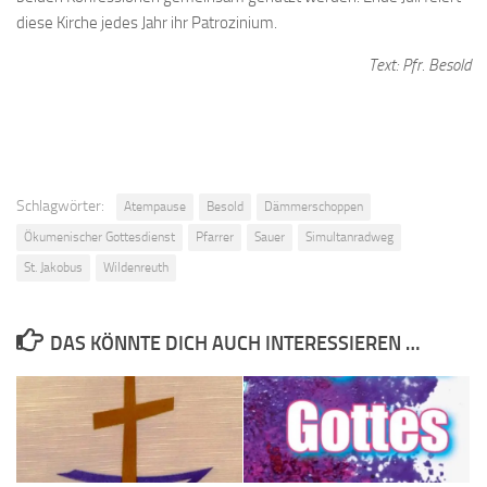
diese Kirche jedes Jahr ihr Patrozinium.
Text: Pfr. Besold
Schlagwörter:
Atempause
Besold
Dämmerschoppen
Ökumenischer Gottesdienst
Pfarrer
Sauer
Simultanradweg
St. Jakobus
Wildenreuth
DAS KÖNNTE DICH AUCH INTERESSIEREN …