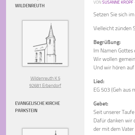
VON
SUSANNE KROPF
WILDENREUTH
Setzen Sie sich i
Vielleicht zünden 
Begrüßung:
Im Namen Gottes d
Wir wollen gemein
Und wir hören auf
Wildenreuth K 5
Lied:
92681 Erbendorf
EG 503 (Geh aus m
Gebet:
EVANGELISCHE KIRCHE
PARKSTEIN
Seit unserer Taufe
Dafür danken wir d
der mit dem Vater 