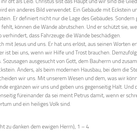
ihr oft als Leib. Christus sist das Haupt und wir sind die Glied
 wird ein anderes Bild verwendet. Ein Gebäude mit Eckstein 
kstein. Er definiert nicht nur die Lage des Gebäudes. Sondern
r fehlt, können die Wände abrutschen. Und er schützt sie, wei
o verhindert, dass Fahrzeuge die Wände beschädigen.
uch mit Jesus und uns. Er hat uns erlöst, aus seinen Worten e
er ist bei uns, wenn wir Hilfe und Trost brauchen. Demzufolge
s. Sozusagen ausgesucht von Gott, dem Bauherrn und zusa
stein. Anders, als beim modernen Hausbau, bei dem die Stei
rscheiden wir uns. Mit unserem Wesen und dem, was wir kön
de ergänzen wir uns und geben uns gegenseitig Halt. Und das
nseitig füreinander da sei meint Petrus damit, wenn er schre
rtum und ein heiliges Volk sind.
cht zu danken dem ewigen Herrn), 1 – 4