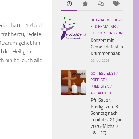
DEKANAT WEIDEN
/
ieden hatte. 17Und
KIRCHENMUSIK
/
 trat herzu, redete
STEINWALDREGION
Konzert mit
19Darum gehet hin
Gemeindefest in
d des Heiligen
Krummennaab
h bin bei euch alle
29. JULI 2026
GOTTESDIENST
/
PREDIGT
/
PREDIGTEN /
ANDACHTEN
Pfr. Sauer:
Predigt zum 3.
Sonntag nach
Trinitatis, 21. Juni
2026 (Micha 7,
18 – 20)