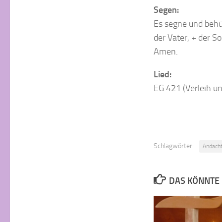
Segen:
Es segne und behü
der Vater, + der So
Amen.
Lied:
EG 421 (Verleih un
Schlagwörter:
Andach
DAS KÖNNTE 