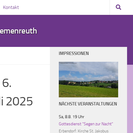
Kontakt
demenreuth
IMPRESSIONEN
Wildenreuth (Blick vom Schmierglhaisl)
 6.
li 2025
NÄCHSTE VERANSTALTUNGEN
Sa, 8.8. 19 Uhr
Gottesdienst "Segen zur Nacht"
Erbendorf:
Kirche St. Jakobus