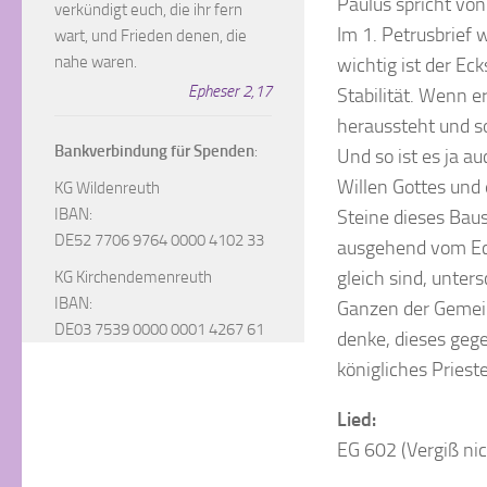
Paulus spricht von 
verkündigt euch, die ihr fern
Im 1. Petrusbrief
wart, und Frieden denen, die
nahe waren.
wichtig ist der Ec
Epheser 2,17
Stabilität. Wenn e
heraussteht und s
Bankverbindung für Spenden
:
Und so ist es ja a
Willen Gottes und 
KG Wildenreuth
IBAN:
Steine dieses Bau
DE52 7706 9764 0000 4102 33
ausgehend vom Eck
gleich sind, unte
KG Kirchendemenreuth
IBAN:
Ganzen der Gemein
DE03 7539 0000 0001 4267 61
denke, dieses gege
königliches Prieste
Lied:
EG 602 (Vergiß ni