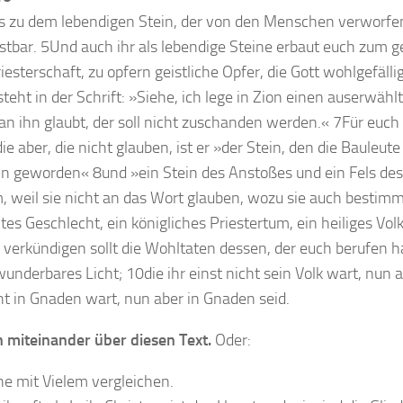
 zu dem lebendigen Stein, der von den Menschen verworfen i
tbar. 5Und auch ihr als lebendige Steine erbaut euch zum g
iesterschaft, zu opfern geistliche Opfer, die Gott wohlgefälli
teht in der Schrift: »Siehe, ich lege in Zion einen auserwähl
an ihn glaubt, der soll nicht zuschanden werden.« 7Für euch n
 die aber, die nicht glauben, ist er »der Stein, den die Bauleu
in geworden« 8und »ein Stein des Anstoßes und ein Fels des
, weil sie nicht an das Wort glauben, wozu sie auch bestimmt
tes Geschlecht, ein königliches Priestertum, ein heiliges Vol
 verkündigen sollt die Wohltaten dessen, der euch berufen h
 wunderbares Licht; 10die ihr einst nicht sein Volk wart, nun 
cht in Gnaden wart, nun aber in Gnaden seid.
 miteinander über diesen Text.
Oder:
he mit Vielem vergleichen.