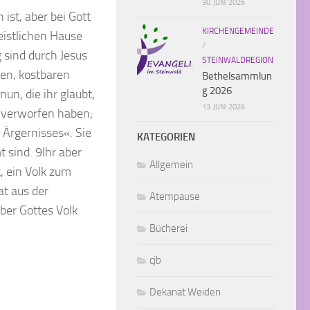
30. JUNI 2026
st, aber bei Gott
KIRCHENGEMEINDE
eistlichen Hause
/
g sind durch Jesus
STEINWALDREGION
ten, kostbaren
Bethelsammlun
g 2026
un, die ihr glaubt,
13. JUNI 2026
te verworfen haben;
 Ärgernisses«. Sie
KATEGORIEN
 sind. 9Ihr aber
Allgemein
k, ein Volk zum
at aus der
Atempause
aber Gottes Volk
Bücherei
cjb
Dekanat Weiden