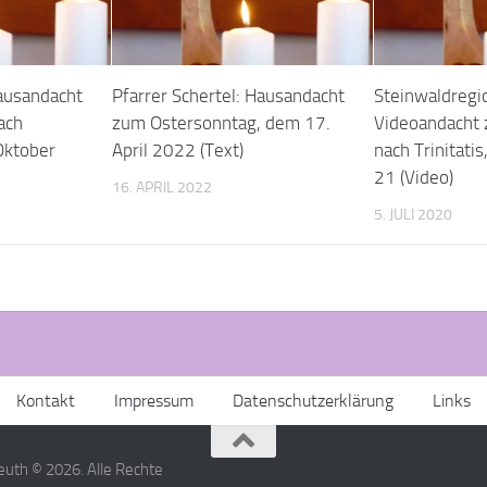
Hausandacht
Pfarrer Schertel: Hausandacht
Steinwaldregio
ach
zum Ostersonntag, dem 17.
Videoandacht 
 Oktober
April 2022 (Text)
nach Trinitati
21 (Video)
16. APRIL 2022
5. JULI 2020
Kontakt
Impressum
Datenschutzerklärung
Links
uth © 2026. Alle Rechte