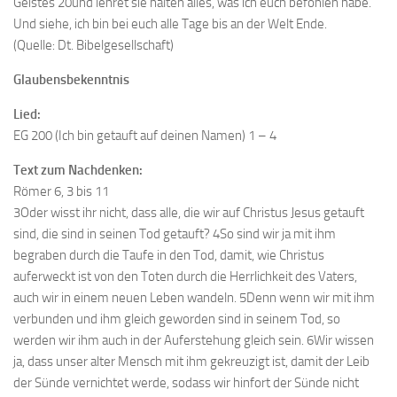
Geistes 20und lehret sie halten alles, was ich euch befohlen habe.
Und siehe, ich bin bei euch alle Tage bis an der Welt Ende.
(Quelle: Dt. Bibelgesellschaft)
Glaubensbekenntnis
Lied:
EG 200 (Ich bin getauft auf deinen Namen) 1 – 4
Text zum Nachdenken:
Römer 6, 3 bis 11
3Oder wisst ihr nicht, dass alle, die wir auf Christus Jesus getauft
sind, die sind in seinen Tod getauft? 4So sind wir ja mit ihm
begraben durch die Taufe in den Tod, damit, wie Christus
auferweckt ist von den Toten durch die Herrlichkeit des Vaters,
auch wir in einem neuen Leben wandeln. 5Denn wenn wir mit ihm
verbunden und ihm gleich geworden sind in seinem Tod, so
werden wir ihm auch in der Auferstehung gleich sein. 6Wir wissen
ja, dass unser alter Mensch mit ihm gekreuzigt ist, damit der Leib
der Sünde vernichtet werde, sodass wir hinfort der Sünde nicht