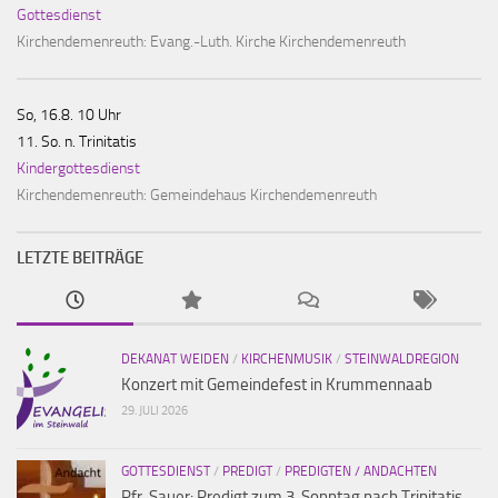
Gottesdienst
Kirchendemenreuth:
Evang.-Luth. Kirche Kirchendemenreuth
So, 16.8. 10 Uhr
11. So. n. Trinitatis
Kindergottesdienst
Kirchendemenreuth:
Gemeindehaus Kirchendemenreuth
LETZTE BEITRÄGE
DEKANAT WEIDEN
/
KIRCHENMUSIK
/
STEINWALDREGION
Konzert mit Gemeindefest in Krummennaab
29. JULI 2026
GOTTESDIENST
/
PREDIGT
/
PREDIGTEN / ANDACHTEN
Pfr. Sauer: Predigt zum 3. Sonntag nach Trinitatis,