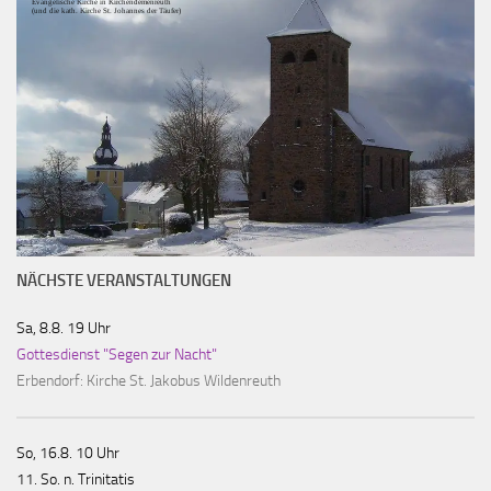
Evangelische Kirche in Kirchendemenreuth
(und die kath. Kirche St. Johannes der Täufer)
NÄCHSTE VERANSTALTUNGEN
Sa, 8.8. 19 Uhr
Gottesdienst "Segen zur Nacht"
Erbendorf:
Kirche St. Jakobus Wildenreuth
So, 16.8. 10 Uhr
11. So. n. Trinitatis