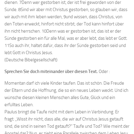
dienen. 7Denn wer gestorben ist, der ist frei geworden von der
Sünde. 8Sind wir aber mit Christus gestorben, so glauben wir, dass
wir auch mit ihm leben werden, 9und wissen, dass Christus, von
den Toten erweckt, hinfort nicht stirbt; der Tod kann hinfort über
ihn nicht herrschen. 10Denn was er gestorben ist, das ist er der
Sünde gestorben ein für alle Mal; was er aber lebt, das lebt er Gott.
11So auch ihr, haltet dafür, dass ihr der Sünde gestorben seid und
lebt Gott in Christus Jesus.
(Deutsche Bibelgesellschaft)
Sprechen Sie doch miteinander über diesen Text.
Oder :
Momentan darf ich viele Kinder taufen. Das ist schön. Die Freude
der Eltern und die Hoffnung, die so ein neues Leben weckt. Und ich
wünsche diesen kleinen Menschen alles Gute, Glück und ein
erfülltes Leben.
Paulus bringt die Taufe nicht mit dem Leben in Verbindung. Er
fragt: „Wisst ihr nicht, dass alle, die wir auf Christus Jesus getauft
sind, die sind in seinen Tod getauft?“ Taufe und Tod? Wie meint der
Apostel das? Nun, er zieht eine Parallele zwischen dem Leben Jesu