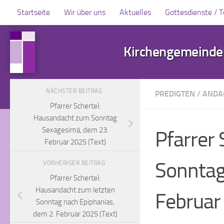
Startseite
Wir über uns
Aktuelles
Gottesdienste / 
Zum Inhalt springen
Kirchengemeinden
NÄCHSTER BEITRAG
PREDIGTEN / AND
Pfarrer Schertel:
Hausandacht zum Sonntag
Sexagesimä, dem 23.
Pfarrer
Februar 2025 (Text)
Sonntag 
VORHERIGER BEITRAG
Pfarrer Schertel:
Hausandacht zum letzten
Februar
Sonntag nach Epiphanias,
dem 2. Februar 2025 (Text)