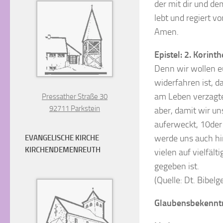
der mit dir und de
lebt und regiert v
Amen.
Epistel: 2. Korinth
Denn wir wollen eu
widerfahren ist, 
am Leben verzagten
Pressather Straße 30
92711 Parkstein
aber, damit wir un
auferweckt, 10der 
werde uns auch hin
EVANGELISCHE KIRCHE
KIRCHENDEMENREUTH
vielen auf vielfäl
gegeben ist.
(Quelle: Dt. Bibelg
Glaubensbekennt