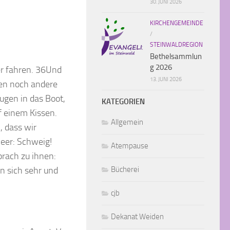
30. JUNI 2026
KIRCHENGEMEINDE
/
STEINWALDREGION
Bethelsammlun
g 2026
er fahren. 36Und
13. JUNI 2026
ren noch andere
ugen in das Boot,
KATEGORIEN
f einem Kissen.
Allgemein
, dass wir
eer: Schweig!
Atempause
prach zu ihnen:
n sich sehr und
Bücherei
cjb
Dekanat Weiden