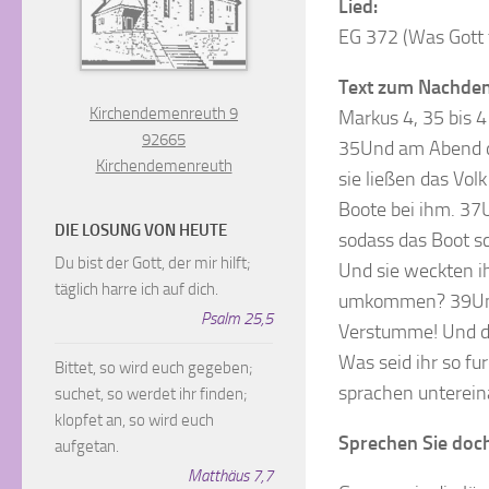
Lied:
EG 372 (Was Gott tu
Text zum Nachde
Kirchendemenreuth 9
Markus 4, 35 bis 
92665
35Und am Abend de
Kirchendemenreuth
sie ließen das Vo
Boote bei ihm. 37U
DIE LOSUNG VON HEUTE
sodass das Boot sc
Du bist der Gott, der mir hilft;
Und sie weckten ih
täglich harre ich auf dich.
umkommen? 39Und 
Psalm 25,5
Verstumme! Und der
Was seid ihr so f
Bittet, so wird euch gegeben;
sprachen unterein
suchet, so werdet ihr finden;
klopfet an, so wird euch
Sprechen Sie doch
aufgetan.
Matthäus 7,7