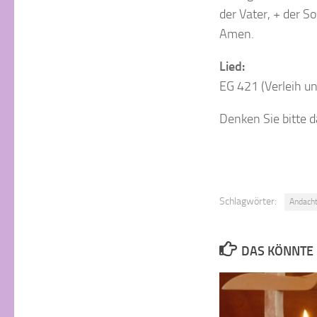
der Vater, + der So
Amen.
Lied:
EG 421 (Verleih un
Denken Sie bitte 
Schlagwörter:
Andach
DAS KÖNNTE 