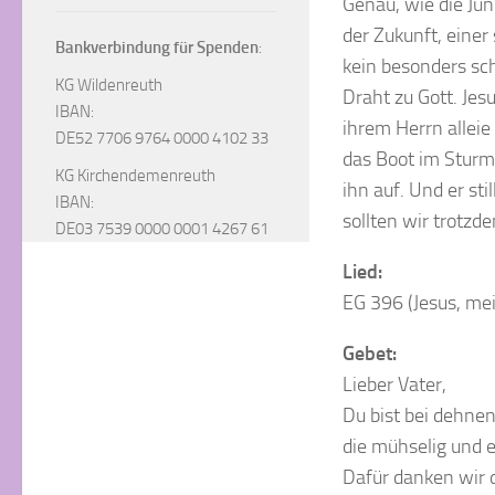
Genau, wie die Jün
der Zukunft, einer
Bankverbindung für Spenden
:
kein besonders sc
KG Wildenreuth
Draht zu Gott. Jes
IBAN:
ihrem Herrn alleie
DE52 7706 9764 0000 4102 33
das Boot im Sturm 
KG Kirchendemenreuth
ihn auf. Und er st
IBAN:
sollten wir trotzd
DE03 7539 0000 0001 4267 61
Lied:
EG 396 (Jesus, mei
Gebet:
Lieber Vater,
Du bist bei dehnen
die mühselig und e
Dafür danken wir d