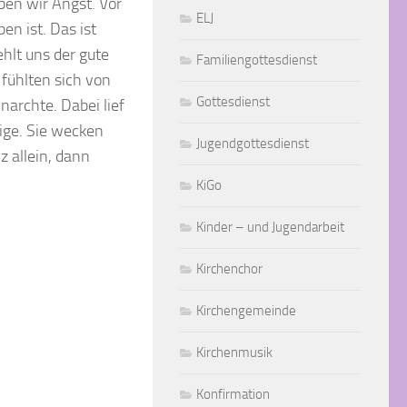
ben wir Angst. Vor
ELJ
en ist. Das ist
hlt uns der gute
Familiengottesdienst
 fühlten sich von
Gottesdienst
narchte. Dabei lief
tige. Sie wecken
Jugendgottesdienst
z allein, dann
KiGo
Kinder – und Jugendarbeit
Kirchenchor
Kirchengemeinde
Kirchenmusik
Konfirmation