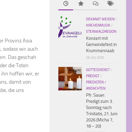
DEKANAT WEIDEN
/
KIRCHENMUSIK
/
STEINWALDREGION
Konzert mit
er Provinz Asia
Gemeindefest in
, sodass wir auch
Krummennaab
sein. Das geschah
29. JULI 2026
 der die Toten
GOTTESDIENST
/
ihn hoffen wir, er
PREDIGT
/
 uns, damit von
PREDIGTEN /
ANDACHTEN
be, die uns
Pfr. Sauer:
Predigt zum 3.
Sonntag nach
Trinitatis, 21. Juni
2026 (Micha 7,
18 – 20)