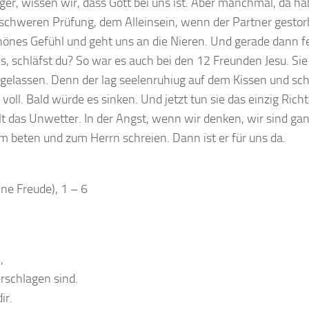
ger, wissen wir, dass Gott bei uns ist. Aber manchmal, da ha
 schweren Prüfung, dem Alleinsein, wenn der Partner gestorb
hönes Gefühl und geht uns an die Nieren. Und gerade dann fe
us, schläfst du? So war es auch bei den 12 Freunden Jesu. Sie
 gelassen. Denn der lag seelenruhiug auf dem Kissen und sch
voll. Bald würde es sinken. Und jetzt tun sie das einzig Rich
illt das Unwetter. In der Angst, wenn wir denken, wir sind gan
em beten und zum Herrn schreien. Dann ist er für uns da.
ne Freude), 1 – 6
,
rschlagen sind.
ir.