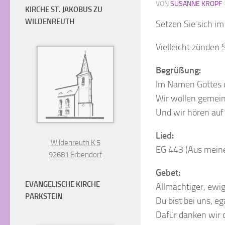
VON
SUSANNE KROPF
KIRCHE ST. JAKOBUS ZU
WILDENREUTH
Setzen Sie sich i
Vielleicht zünden 
Begrüßung:
Im Namen Gottes d
Wir wollen gemein
Und wir hören auf
Lied:
Wildenreuth K 5
EG 443 (Aus meine
92681 Erbendorf
Gebet:
EVANGELISCHE KIRCHE
Allmächtiger, ewig
PARKSTEIN
Du bist bei uns, e
Dafür danken wir 