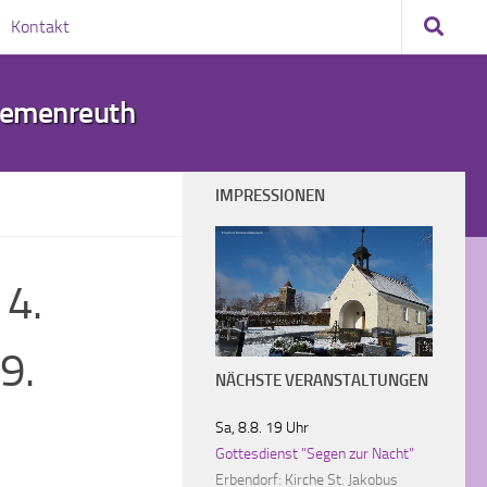
Kontakt
demenreuth
IMPRESSIONEN
Friedhof Kirchendemenreuth
 4.
9.
NÄCHSTE VERANSTALTUNGEN
Sa, 8.8. 19 Uhr
Gottesdienst "Segen zur Nacht"
Erbendorf:
Kirche St. Jakobus