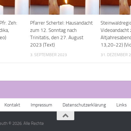
Pfr. Zeh:
Pfarrer Schertel: Hausandacht
Steinwaldregio
dika,
zum 12. Sonntag nach
Videoandacht
eo)
Trinitatis, den 27. August
Altjahresaben
2023 (Text)
13,20-22) (Vi
3. SEPTEMBER 2023
31. DEZEMBER 
Kontakt
Impressum
Datenschutzerklärung
Links
uth © 2026. Alle Rechte