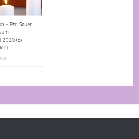
n – Pfr. Sauer:
 zum
d 2020 (Ex
deo)
2020