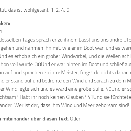
t, das ist wohlgetan), 1, 2, 4, 5
nken:
41
sselben Tages sprach er zu ihnen: Lasst uns ans andre Uf
lk gehen und nahmen ihn mit, wie er im Boot war, und es wa
nd es erhob sich ein großer Windwirbel, und die Wellen schl
hon voll wurde. 38Und er war hinten im Boot und schlief au
n auf und sprachen zu ihm: Meister, fragst du nichts danach
er stand auf und bedrohte den Wind und sprach zu dem M
 Wind legte sich und es ward eine große Stille. 40Und er s
urchtsam? Habt ihr noch keinen Glauben? 41Und sie fürchtete
ander: Wer ist der, dass ihm Wind und Meer gehorsam sind!
 miteinander über diesen Text.
Oder: