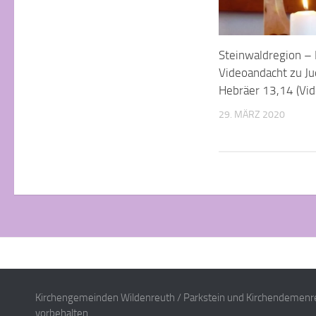
Steinwaldregion – 
Videoandacht zu Ju
Hebräer 13,14 (Vid
29. MÄRZ 2020
Kirchengemeinden Wildenreuth / Parkstein und Kirchendemenre
vorbehalten.