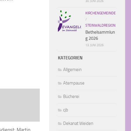
30. JUNI 2026
KIRCHENGEMEINDE
/
STEINWALDREGION
Bethelsammlun
g 2026
13. JUNI 2026
KATEGORIEN
Allgemein
Atempause
Bücherei
cjb
Dekanat Weiden
sdienst: Martin