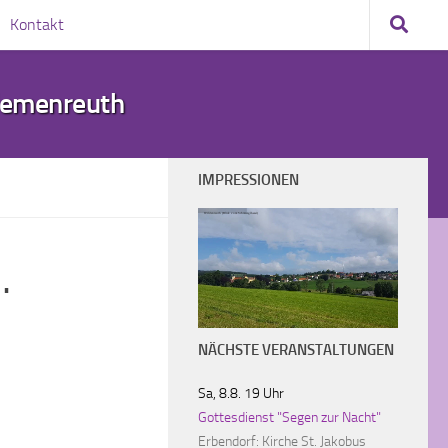
Kontakt
demenreuth
IMPRESSIONEN
Wildenreuth (Blick vom Schmierglhaisl)
.
NÄCHSTE VERANSTALTUNGEN
Sa, 8.8. 19 Uhr
Gottesdienst "Segen zur Nacht"
Erbendorf:
Kirche St. Jakobus