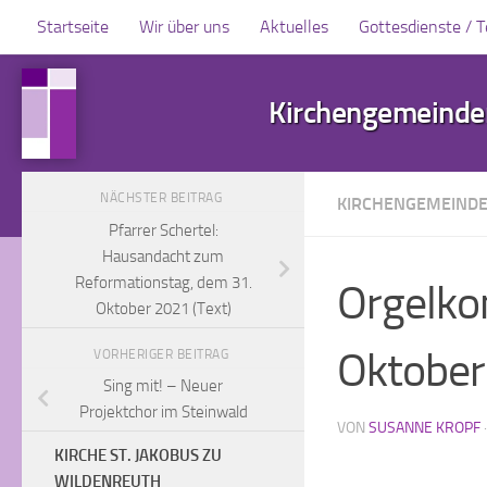
Startseite
Wir über uns
Aktuelles
Gottesdienste / 
Zum Inhalt springen
Kirchengemeinden
NÄCHSTER BEITRAG
KIRCHENGEMEIND
Pfarrer Schertel:
Hausandacht zum
Reformationstag, dem 31.
Orgelko
Oktober 2021 (Text)
Oktober
VORHERIGER BEITRAG
Sing mit! – Neuer
Projektchor im Steinwald
VON
SUSANNE KROPF
KIRCHE ST. JAKOBUS ZU
WILDENREUTH