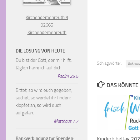
Kirchendemenreuth 9
92665
Kirchendemenreuth
DIE LOSUNG VON HEUTE
Du bist der Gott, der mir hilft;
Schlagwörter:
Bukree
täglich harre ich auf dich.
Psalm 25,5
DAS KÖNNTE 
Bittet, so wird euch gegeben;
suchet, so werdet ihr finden;
klopfet an, so wird euch
aufgetan.
Matthäus 7,7
Bankverbindung für Spenden
:
Kinderbibeltag 202