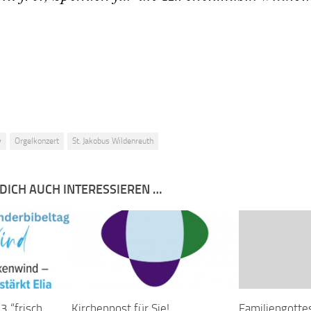
v
Orgelkonzert
St. Jakobus Wildenreuth
DICH AUCH INTERESSIEREN …
3 “frisch
Kirchenpost für Sie!
Familiengotte