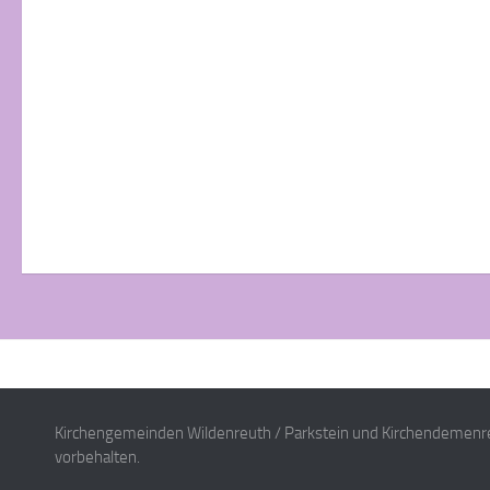
Kirchengemeinden Wildenreuth / Parkstein und Kirchendemenre
vorbehalten.