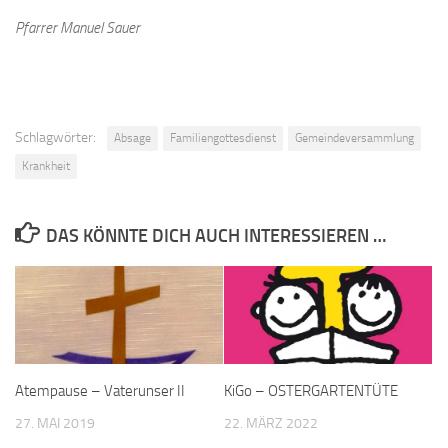
Pfarrer Manuel Sauer
Schlagwörter:
Absage
Familiengottesdienst
Gemeindeversammlung
Krankheit
DAS KÖNNTE DICH AUCH INTERESSIEREN …
Atempause – Vaterunser II
KiGo – OSTERGARTENTÜTE
27. MAI 2019
22. MÄRZ 2022