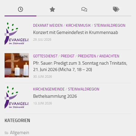
DEKANAT WEIDEN
/
KIRCHENMUSIK
/
STEINWALDREGION
Konzert mit Gemeindefest in Krummennaab
29. JULI 2026
GOTTESDIENST
/
PREDIGT
/
PREDIGTEN / ANDACHTEN
Pfr. Sauer: Predigt zum 3. Sonntag nach Trinitatis,
21. Juni 2026 (Micha 7, 18 – 20)
30. JUNI 2026
KIRCHENGEMEINDE
/
STEINWALDREGION
Bethelsammlung 2026
13. JUNI 2026
KATEGORIEN
Allgemein