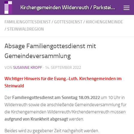
Kirchengemeinden Wildenreuth / Parkstein und Kirchendemenreuth
Zum Inhalt springen
FAMILIENGOTTESDIENST
/
GOTTESDIENST
/
KIRCHENGEMEINDE
/
STEINWALDREGION
Absage Familiengottesdienst mit
Gemeindeversammlung
VON
SUSANNE KROPF
·
14. SEPTEMBER 2022
Wichtiger Hinweis für die Evang.-Luth. Kirchengemeinden im
Steinwald
Der
Familiengottesdienst am Sonntag 18.09.2022
um 10 Uhr in
Wildenreuth sowie die anschließende Gemeindeversammlung für
die Kirchengemeinden Wildenreuth/Kirchendemenreuth müssen
aufgrund von Krankheit abgesagt
werden.
Beides wird zu gegebener Zeit nachgeholt werden.