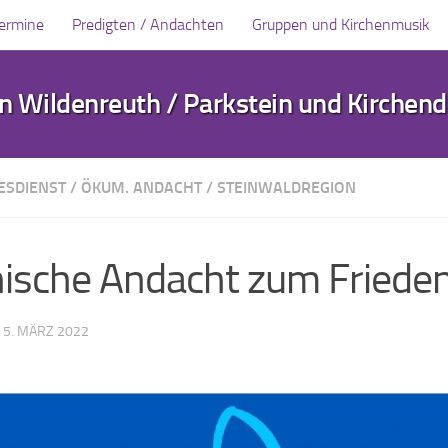
Termine
Predigten / Andachten
Gruppen und Kirchenmusik
 Wildenreuth / Parkstein und Kirchen
ESDIENST
/
ÖKUM. ANDACHT
/
STEINWALDREGION
sche Andacht zum Friede
·
5. MÄRZ 2022