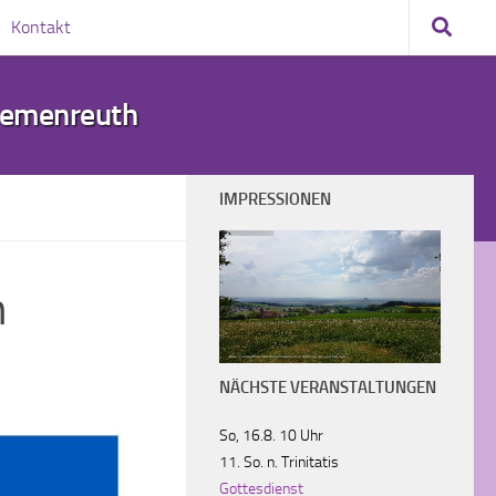
Kontakt
demenreuth
IMPRESSIONEN
n
Blick vom Feuerherd über Kirchendemenreuth in Richtung Oed und Parkstein
NÄCHSTE VERANSTALTUNGEN
So, 16.8. 10 Uhr
11. So. n. Trinitatis
Gottesdienst