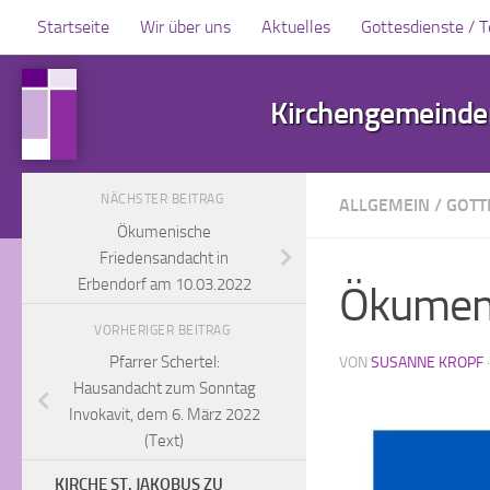
Startseite
Wir über uns
Aktuelles
Gottesdienste / 
Zum Inhalt springen
Kirchengemeinden
NÄCHSTER BEITRAG
ALLGEMEIN
/
GOTT
Ökumenische
Friedensandacht in
Erbendorf am 10.03.2022
Ökumeni
VORHERIGER BEITRAG
Pfarrer Schertel:
VON
SUSANNE KROPF
Hausandacht zum Sonntag
Invokavit, dem 6. März 2022
(Text)
KIRCHE ST. JAKOBUS ZU