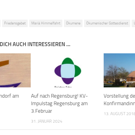
Friedensgebet
Mariä Himmelfahrt
Ökumene
Ökumenischer Gottesdienst
DICH AUCH INTERESSIEREN …
ndorf am
Auf nach Regensburg! KV-
Vorstellung d
Impulstag Regensburg am
Konfirmandin
3.Februar
13. AUGUST 201
31. JANUAR 2024