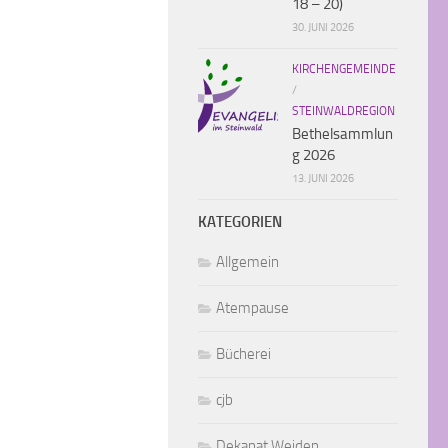
18 – 20)
30. JUNI 2026
KIRCHENGEMEINDE
/
STEINWALDREGION
Bethelsammlun
g 2026
13. JUNI 2026
KATEGORIEN
Allgemein
Atempause
Bücherei
cjb
Dekanat Weiden