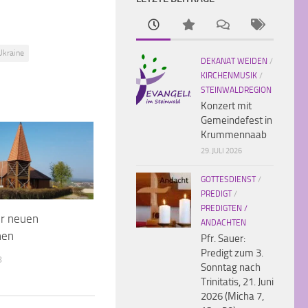
Ukraine
DEKANAT WEIDEN
/
KIRCHENMUSIK
/
STEINWALDREGION
Konzert mit
Gemeindefest in
Krummennaab
29. JULI 2026
GOTTESDIENST
/
PREDIGT
/
PREDIGTEN /
er neuen
ANDACHTEN
nen
Pfr. Sauer:
Predigt zum 3.
8
Sonntag nach
Trinitatis, 21. Juni
2026 (Micha 7,