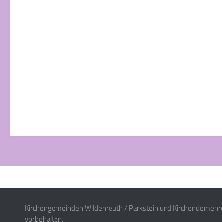
Kirchengemeinden Wildenreuth / Parkstein und Kirchendemenre
vorbehalten.