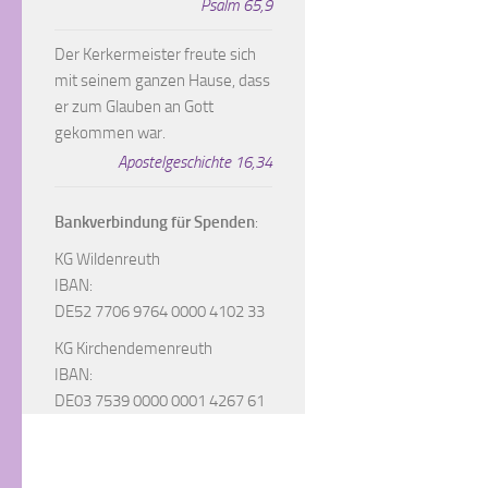
Psalm 65,9
Der Kerkermeister freute sich
mit seinem ganzen Hause, dass
er zum Glauben an Gott
gekommen war.
Apostelgeschichte 16,34
Bankverbindung für Spenden
:
KG Wildenreuth
IBAN:
DE52 7706 9764 0000 4102 33
KG Kirchendemenreuth
IBAN:
DE03 7539 0000 0001 4267 61