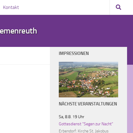
Kontakt
demenreuth
IMPRESSIONEN
Wildenreuth - © Bild mit freundlicher Genehmigung von Herrn Laumer von der Homepage http://www.oberpfalz-luftbild.de
NÄCHSTE VERANSTALTUNGEN
Sa, 8.8. 19 Uhr
Gottesdienst "Segen zur Nacht"
Erbendorf:
Kirche St. Jakobus