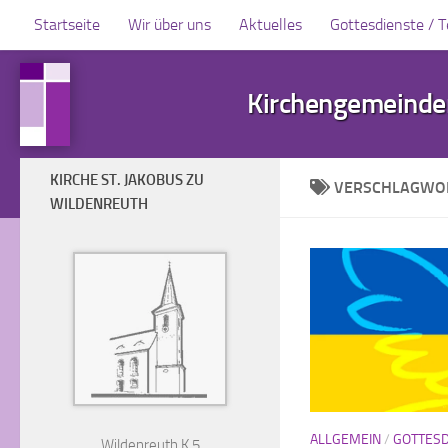
Startseite
Wir über uns
Aktuelles
Gottesdienste / 
Zum Inhalt springen
Kirchengemeinden
KIRCHE ST. JAKOBUS ZU
VERSCHLAGWO
WILDENREUTH
ALLGEMEIN
/
GOTTESD
Wildenreuth K 5