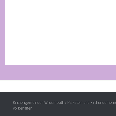
Kirchengemeinden Wildenreuth / Parkstein und Kirchendemenre
vorbehalten.