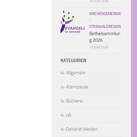
30. JUNI 2026
KIRCHENGEMEINDE
/
STEINWALDREGION
Bethelsammlun
g 2026
13. JUNI 2026
KATEGORIEN
Allgemein
Atempause
Bücherei
cjb
Dekanat Weiden