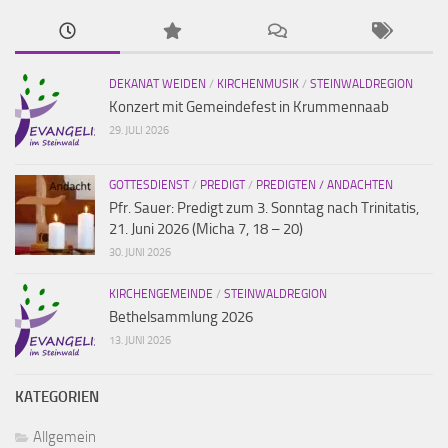
DEKANAT WEIDEN
/
KIRCHENMUSIK
/
STEINWALDREGION
Konzert mit Gemeindefest in Krummennaab
29. JULI 2026
GOTTESDIENST
/
PREDIGT
/
PREDIGTEN / ANDACHTEN
Pfr. Sauer: Predigt zum 3. Sonntag nach Trinitatis,
21. Juni 2026 (Micha 7, 18 – 20)
30. JUNI 2026
KIRCHENGEMEINDE
/
STEINWALDREGION
Bethelsammlung 2026
13. JUNI 2026
KATEGORIEN
Allgemein