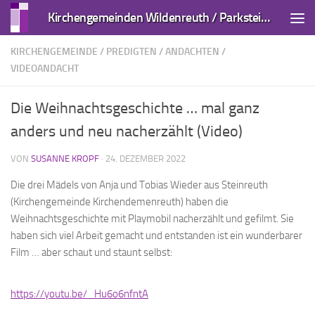
Kirchengemeinden Wildenreuth / Parkstein und Kirchendemenreuth
Zum Inhalt springen
KIRCHENGEMEINDE
/
PREDIGTEN / ANDACHTEN
/
VIDEOANDACHT
Die Weihnachtsgeschichte … mal ganz
anders und neu nacherzählt (Video)
VON
SUSANNE KROPF
·
24. DEZEMBER 2022
Die drei Mädels von Anja und Tobias Wieder aus Steinreuth
(Kirchengemeinde Kirchendemenreuth) haben die
Weihnachtsgeschichte mit Playmobil nacherzählt und gefilmt. Sie
haben sich viel Arbeit gemacht und entstanden ist ein wunderbarer
Film … aber schaut und staunt selbst:
https://youtu.be/_Hu6o6nfntA