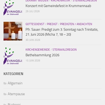
DEKANAT WEIDEN
/
KIRCHENMUSIK
/
STEINWALDREGION
Konzert mit Gemeindefest in Krummennaab
29. JULI 2026
GOTTESDIENST
/
PREDIGT
/
PREDIGTEN / ANDACHTEN
Pfr. Sauer: Predigt zum 3. Sonntag nach Trinitatis,
21. Juni 2026 (Micha 7, 18 – 20)
30. JUNI 2026
KIRCHENGEMEINDE
/
STEINWALDREGION
Bethelsammlung 2026
13. JUNI 2026
KATEGORIEN
Allgemein
Atempause
Bücherei