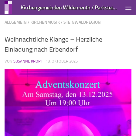
Kirchengemeinden Wildenreuth / Parkstein und Kirchendemenreuth
Zum Inhalt springen
ALLGEMEIN
/
KIRCHENMUSIK
/
STEINWALDREGION
Weihnachtliche Klänge – Herzliche
Einladung nach Erbendorf
VON
SUSANNE KROPF
·
18. OKTOBER 2025