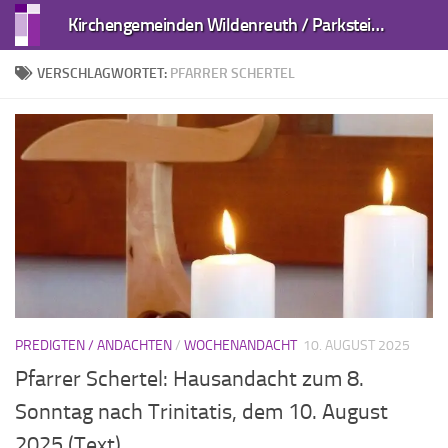
Kirchengemeinden Wildenreuth / Parkstein und Kirchendemenreuth
Zum Inhalt springen
VERSCHLAGWORTET:
PFARRER SCHERTEL
PREDIGTEN / ANDACHTEN
/
WOCHENANDACHT
10. AUGUST 2025
Pfarrer Schertel: Hausandacht zum 8.
Sonntag nach Trinitatis, dem 10. August
2025 (Text)