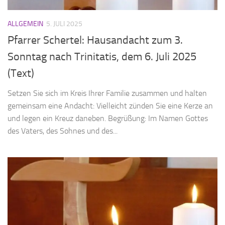
ALLGEMEIN
5. JULI 2025
Pfarrer Schertel: Hausandacht zum 3.
Sonntag nach Trinitatis, dem 6. Juli 2025
(Text)
Setzen Sie sich im Kreis Ihrer Familie zusammen und halten
gemeinsam eine Andacht: Vielleicht zünden Sie eine Kerze an
und legen ein Kreuz daneben. Begrüßung: Im Namen Gottes
des Vaters, des Sohnes und des...