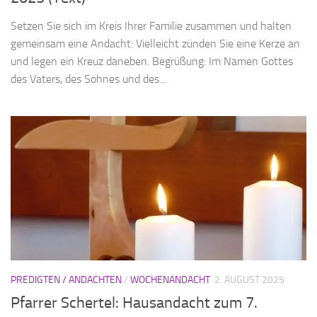
Setzen Sie sich im Kreis Ihrer Familie zusammen und halten
gemeinsam eine Andacht: Vielleicht zünden Sie eine Kerze an
und legen ein Kreuz daneben. Begrüßung: Im Namen Gottes
des Vaters, des Sohnes und des...
PREDIGTEN / ANDACHTEN
/
WOCHENANDACHT
2. AUGUST 2025
Pfarrer Schertel: Hausandacht zum 7.