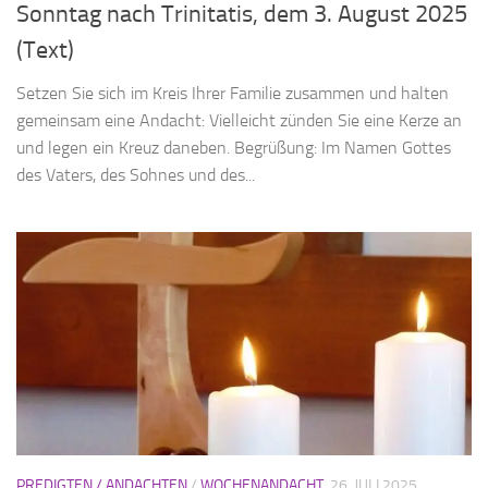
Sonntag nach Trinitatis, dem 3. August 2025
(Text)
Setzen Sie sich im Kreis Ihrer Familie zusammen und halten
gemeinsam eine Andacht: Vielleicht zünden Sie eine Kerze an
und legen ein Kreuz daneben. Begrüßung: Im Namen Gottes
des Vaters, des Sohnes und des...
PREDIGTEN / ANDACHTEN
/
WOCHENANDACHT
26. JULI 2025