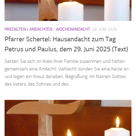
PREDIGTEN / ANDACHTEN
/
WOCHENANDACHT
28. JUNI 2025
Pfarrer Schertel: Hausandacht zum Tag
Petrus und Paulus, dem 29. Juni 2025 (Text)
Setzen Sie sich im Kreis Ihrer Familie zusammen und halten
gemeinsam eine Andacht: Vielleicht zünden Sie eine Kerze an
und legen ein Kreuz daneben. Begrüßung: Im Namen Gottes
des Vaters, des Sohnes und des...