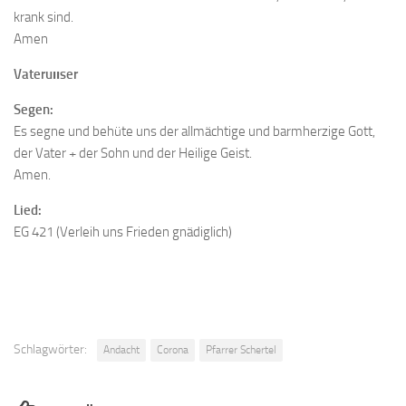
krank sind.
Amen
Vateruııser
Segen:
Es segne und behüte uns der allmächtige und barmherzige Gott,
der Vater + der Sohn und der Heilige Geist.
Amen.
Lied:
EG 421 (Verleih uns Frieden gnädiglich)
Schlagwörter:
Andacht
Corona
Pfarrer Schertel