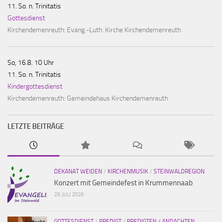
11. So. n. Trinitatis
Gottesdienst
Kirchendemenreuth:
Evang.-Luth. Kirche Kirchendemenreuth
So, 16.8. 10 Uhr
11. So. n. Trinitatis
Kindergottesdienst
Kirchendemenreuth:
Gemeindehaus Kirchendemenreuth
LETZTE BEITRÄGE
DEKANAT WEIDEN
/
KIRCHENMUSIK
/
STEINWALDREGION
Konzert mit Gemeindefest in Krummennaab
29. JULI 2026
GOTTESDIENST
/
PREDIGT
/
PREDIGTEN / ANDACHTEN