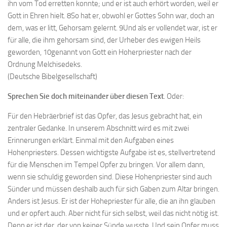
ihn vom Tod erretten konnte; und er ist auch erhört worden, weil er
Gott in Ehren hielt. 8So hat er, obwohl er Gottes Sohn war, doch an
dem, was er litt, Gehorsam gelernt. 9Und als er vollendet war, ist er
für alle, die ihm gehorsam sind, der Urheber des ewigen Heils
geworden, 10genannt von Gott ein Hoherpriester nach der
Ordnung Melchisedeks.
(Deutsche Bibelgesellschaft)
Sprechen Sie doch miteinander über diesen Text
. Oder:
Für den Hebräerbrief ist das Opfer, das Jesus gebracht hat, ein
zentraler Gedanke. In unserem Abschnitt wird es mit zwei
Erinnerungen erklärt. Einmal mit den Aufgaben eines
Hohenpriesters. Dessen wichtigste Aufgabe ist es, stellvertretend
für die Menschen im Tempel Opfer zu bringen. Vor allem dann,
wenn sie schuldig geworden sind. Diese Hohenpriester sind auch
Sünder und müssen deshalb auch für sich Gaben zum Altar bringen.
Anders ist Jesus. Er ist der Hohepriester für alle, die an ihn glauben
und er opfert auch. Aber nicht für sich selbst, weil das nicht nötig ist.
Denn er ist der, der von keiner Sünde wusste. Und sein Opfer muss