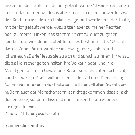
lassen mit der Taufe, mit der ich getauft werde? 39Sie sprachen zu
ihm: Ja, das können wir. Jesus aber sprach zu ihnen: Ihr werdet zwar
den Kelch trinken, den ich trinke, und getauft werden mit der Taufe,
mit der ich getauft werde; 40zu sitzen aber zu meiner Rechten
oder zu meiner Linken, das steht mir nicht zu, euch zu geben,
sondern das wird denen zuteil, für die es bestimmt ist. 41Und als
das die Zehn hörten, wurden sie unwillig über Jakobus und
Johannes. 42Da rief Jesus sie zu sich und sprach zu ihnen: Ihr wisst,
die als Herrscher gelten, halten ihre Völker nieder, und ihre
Mächtigen tun ihnen Gewalt an. 43Aber so ist es unter euch nicht;
sondern wer groß sein will unter euch, der soll euer Diener sein;
44und wer unter euch der Erste sein will, der soll aller Knecht sein.
45Denn auch der Menschensohn ist nicht gekommen, dass er sich
dienen lasse, sondern dass er diene und sein Leben gebe als
Lösegeld für viele.
(Quelle: Dt. Bibelgesellschaft)
Glaubensbekenntnis