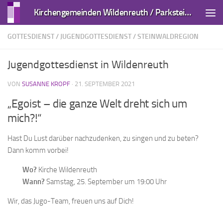
Kirchengemeinden Wildenreuth / Parkstein und Kirchendemenreuth
Zum Inhalt springen
GOTTESDIENST
/
JUGENDGOTTESDIENST
/
STEINWALDREGION
Jugendgottesdienst in Wildenreuth
VON
SUSANNE KROPF
·
21. SEPTEMBER 2021
„Egoist – die ganze Welt dreht sich um
mich?!“
Hast Du Lust darüber nachzudenken, zu singen und zu beten?
Dann komm vorbei!
Wo?
Kirche Wildenreuth
Wann?
Samstag, 25. September um 19:00 Uhr
Wir, das Jugo-Team, freuen uns auf Dich!