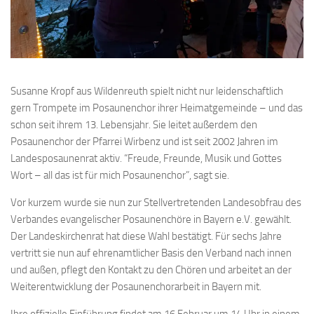
Susanne Kropf aus Wildenreuth spielt nicht nur leidenschaftlich
gern Trompete im Posaunenchor ihrer Heimatgemeinde – und das
schon seit ihrem 13. Lebensjahr. Sie leitet außerdem den
Posaunenchor der Pfarrei Wirbenz und ist seit 2002 Jahren im
Landesposaunenrat aktiv. “Freude, Freunde, Musik und Gottes
Wort – all das ist für mich Posaunenchor”, sagt sie.
Vor kurzem wurde sie nun zur Stellvertretenden Landesobfrau des
Verbandes evangelischer Posaunenchöre in Bayern e.V. gewählt.
Der Landeskirchenrat hat diese Wahl bestätigt. Für sechs Jahre
vertritt sie nun auf ehrenamtlicher Basis den Verband nach innen
und außen, pflegt den Kontakt zu den Chören und arbeitet an der
Weiterentwicklung der Posaunenchorarbeit in Bayern mit.