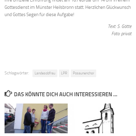
Ihre offizielle Einführung findet am 16.Februar um 14 Uhr in einem
Gottesdienst im Münster Heilsbronn statt. Herzlichen Glückwunsch
und Gottes Segen für diese Aufgabe!
Text: S. Götte
Foto: privat
Schlagwörter:
Landesobfrau
LPR
Posaunenchor
DAS KÖNNTE DICH AUCH INTERESSIEREN …