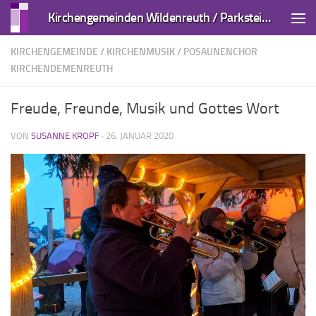
Kirchengemeinden Wildenreuth / Parkstein und Kirchendemenreuth
Zum Inhalt springen
KIRCHENGEMEINDE
/
KIRCHENMUSIK
/
POSAUNENCHOR
KIRCHENDEMENREUTH
Freude, Freunde, Musik und Gottes Wort
VON
SUSANNE KROPF
·
26. JANUAR 2020