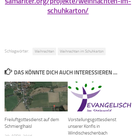
samariter.org/projekte/weihnachten-im-
schuhkarton/
Schlagwörter:
Weihnachten
Weihnachten im Schuhkarton
DAS KÖNNTE DICH AUCH INTERESSIEREN …
Freiluftgottesdienst auf dem
Vorstellungsgottesdienst
Schmierglhaisl
unserer Konfis in
Windischeschenbach