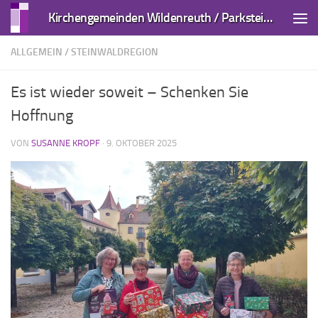
Kirchengemeinden Wildenreuth / Parkstein und Kirchendemenreuth
Zum Inhalt springen
ALLGEMEIN
/
STEINWALDREGION
Es ist wieder soweit – Schenken Sie
Hoffnung
VON
SUSANNE KROPF
·
9. OKTOBER 2025