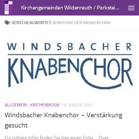
Kirchengemeinden Wildenreuth / Parkstein und Kirchendemenreuth
Zum Inhalt springen
VERSCHLAGWORTET:
WINDSBACHER KNABENCHOR
ALLGEMEIN
/
KIRCHENMUSIK
19. JANUAR 2021
Windsbacher Knabenchor – Verstärkung
gesucht
Für nähere Infos finden Sie hier einen Fyler ... Flyer