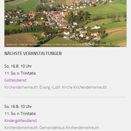
Wildenreuth - © Bild mit freundlicher Genehmigung von Herrn Laumer von der Homepage http://www.oberpfalz-luftbild.de
NÄCHSTE VERANSTALTUNGEN
So, 16.8. 10 Uhr
11. So. n. Trinitatis
Gottesdienst
Kirchendemenreuth:
Evang.-Luth. Kirche Kirchendemenreuth
So, 16.8. 10 Uhr
11. So. n. Trinitatis
Kindergottesdienst
Kirchendemenreuth:
Gemeindehaus Kirchendemenreuth