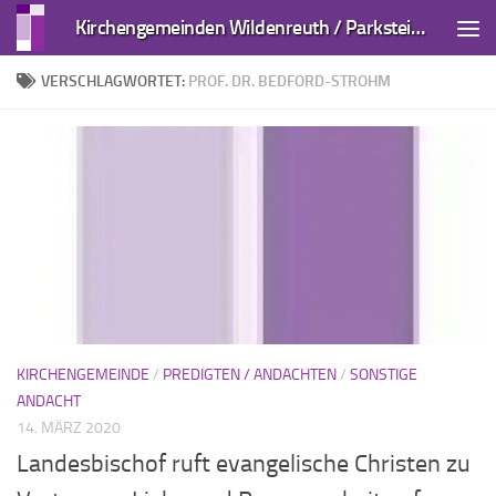
Kirchengemeinden Wildenreuth / Parkstein und Kirchendemenreuth
Zum Inhalt springen
VERSCHLAGWORTET:
PROF. DR. BEDFORD-STROHM
KIRCHENGEMEINDE
/
PREDIGTEN / ANDACHTEN
/
SONSTIGE
ANDACHT
14. MÄRZ 2020
Landesbischof ruft evangelische Christen zu