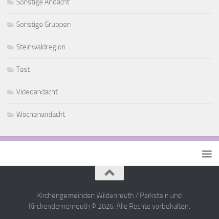
Sonstige Andacht
Sonstige Gruppen
Steinwaldregion
Test
Videoandacht
Wochenandacht
Kirchengemeinden Wildenreuth / Parkstein und
Kirchendemenreuth © 2026. Alle Rechte vorbehalten.