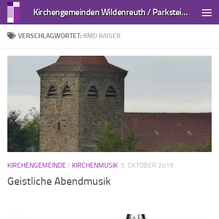
Kirchengemeinden Wildenreuth / Parkstein und Kirchendemenreuth
Zum Inhalt springen
VERSCHLAGWORTET:
KMD KAISER
KIRCHENGEMEINDE
/
KIRCHENMUSIK
5. OKTOBER 2019
Geistliche Abendmusik