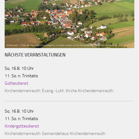
Wildenreuth - © Bild mit freundlicher Genehmigung von Herrn Laumer von der Homepage http://www.oberpfalz-luftbild.de
NÄCHSTE VERANSTALTUNGEN
So, 16.8. 10 Uhr
11. So. n. Trinitatis
Gottesdienst
Kirchendemenreuth:
Evang.-Luth. Kirche Kirchendemenreuth
So, 16.8. 10 Uhr
11. So. n. Trinitatis
Kindergottesdienst
Kirchendemenreuth:
Gemeindehaus Kirchendemenreuth