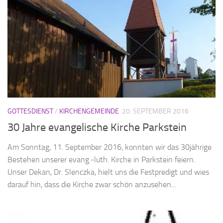
GOTTESDIENST
/
KIRCHENGEMEINDE
20. SEPTEMBER 2016
30 Jahre evangelische Kirche Parkstein
Am Sonntag, 11. September 2016, konnten wir das 30jährige
Bestehen unserer evang.-luth. Kirche in Parkstein feiern.
Unser Dekan, Dr. Slenczka, hielt uns die Festpredigt und wies
darauf hin, dass die Kirche zwar schön anzusehen...