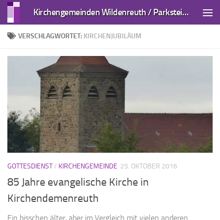
Kirchengemeinden Wildenreuth / Parkstein und Kirchendemenreuth
Zum Inhalt springen
VERSCHLAGWORTET:
KIRCHENJUBILÄUM
GOTTESDIENST
/
KIRCHENGEMEINDE
25. OKTOBER 2016
85 Jahre evangelische Kirche in
Kirchendemenreuth
Ein bisschen älter, aber im Vergleich mit vielen anderen