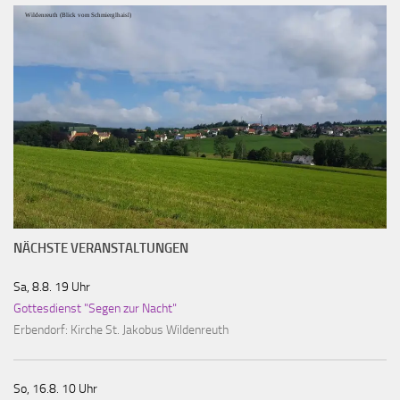
Wildenreuth (Blick vom Schmierglhaisl)
NÄCHSTE VERANSTALTUNGEN
Sa, 8.8. 19 Uhr
Gottesdienst "Segen zur Nacht"
Erbendorf:
Kirche St. Jakobus Wildenreuth
So, 16.8. 10 Uhr