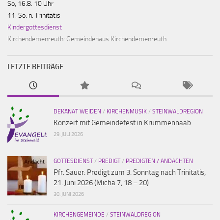
So, 16.8. 10 Uhr
11. So. n. Trinitatis
Kindergottesdienst
Kirchendemenreuth:
Gemeindehaus Kirchendemenreuth
LETZTE BEITRÄGE
DEKANAT WEIDEN
/
KIRCHENMUSIK
/
STEINWALDREGION
Konzert mit Gemeindefest in Krummennaab
29. JULI 2026
GOTTESDIENST
/
PREDIGT
/
PREDIGTEN / ANDACHTEN
Pfr. Sauer: Predigt zum 3. Sonntag nach Trinitatis,
21. Juni 2026 (Micha 7, 18 – 20)
30. JUNI 2026
KIRCHENGEMEINDE
/
STEINWALDREGION