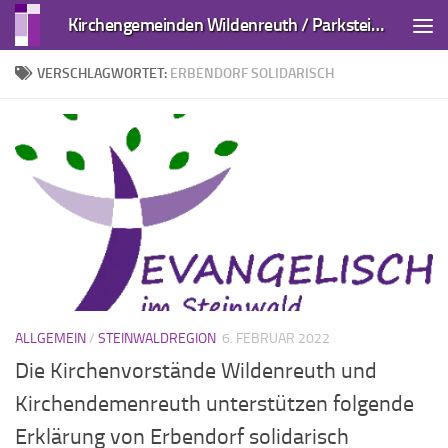
Kirchengemeinden Wildenreuth / Parkstein und Kirchendemenreuth
Zum Inhalt springen
VERSCHLAGWORTET:
ERBENDORF SOLIDARISCH
ALLGEMEIN
/
STEINWALDREGION
6. FEBRUAR 2022
Die Kirchenvorstände Wildenreuth und
Kirchendemenreuth unterstützen folgende
Erklärung von Erbendorf solidarisch