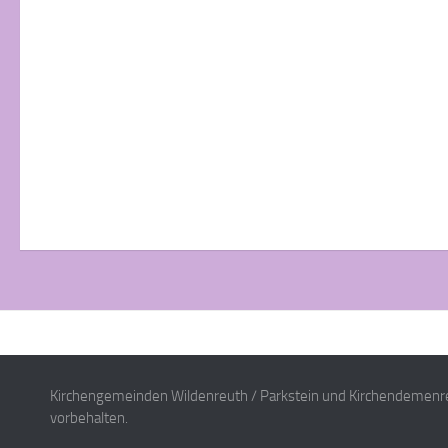
Kirchengemeinden Wildenreuth / Parkstein und Kirchendemenre
vorbehalten.