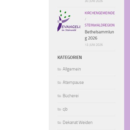
30. JUNI 2026
KIRCHENGEMEINDE
/
STEINWALDREGION
Bethelsammlun
g 2026
13. JUNI 2026
KATEGORIEN
Allgemein
Atempause
Bücherei
cjb
Dekanat Weiden