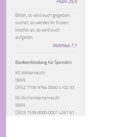
Psalm 25,5
Bittet, so wird euch gegeben;
suchet, so werdet ihr finden;
klopfet an, so wird euch
aufgetan.
Matthäus 7,7
Bankverbindung für Spenden
:
KG Wildenreuth
IBAN:
DE52 7706 9764 0000 4102 33
KG Kirchendemenreuth
IBAN:
DE03 7539 0000 0001 4267 61