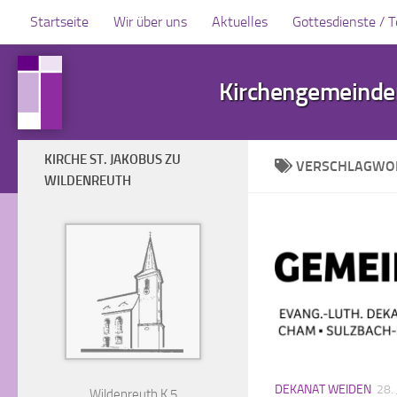
Startseite
Wir über uns
Aktuelles
Gottesdienste / 
Zum Inhalt springen
Kirchengemeinden
KIRCHE ST. JAKOBUS ZU
VERSCHLAGWO
WILDENREUTH
DEKANAT WEIDEN
28.
Wildenreuth K 5