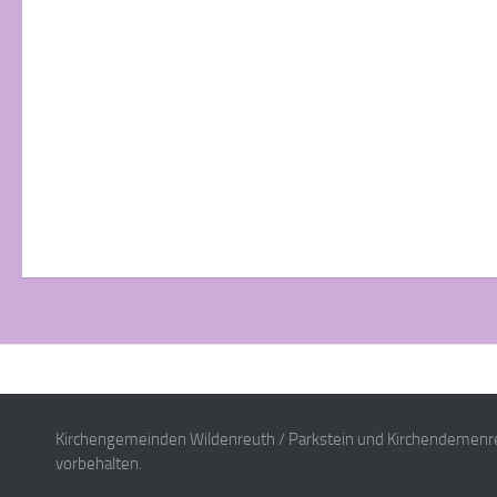
Kirchengemeinden Wildenreuth / Parkstein und Kirchendemenre
vorbehalten.