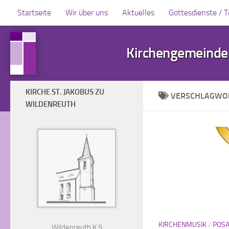
Startseite
Wir über uns
Aktuelles
Gottesdienste / 
Zum Inhalt springen
Kirchengemeinden
KIRCHE ST. JAKOBUS ZU
VERSCHLAGWO
WILDENREUTH
KIRCHENMUSIK
/
POS
Wildenreuth K 5