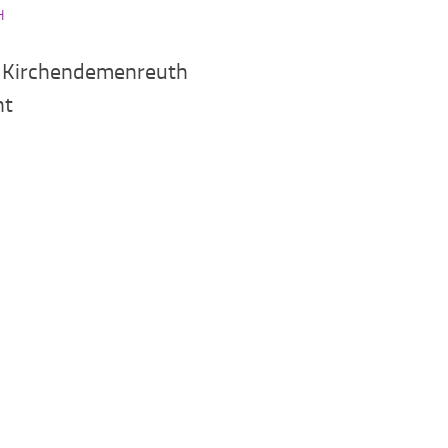
H
 Kirchendemenreuth
nt