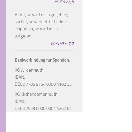
Psalm 25,5
Bittet, so wird euch gegeben;
suchet, so werdet ihr finden;
klopfet an, so wird euch
aufgetan.
Matthäus 7,7
Bankverbindung für Spenden
:
KG Wildenreuth
IBAN:
DE52 7706 9764 0000 4102 33
KG Kirchendemenreuth
IBAN:
DE03 7539 0000 0001 4267 61