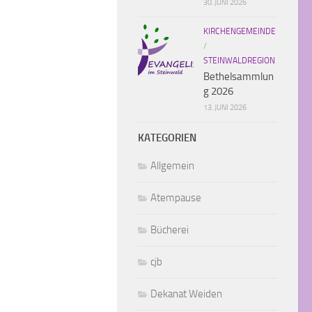
30. JUNI 2026
KIRCHENGEMEINDE
/
STEINWALDREGION
Bethelsammlun
g 2026
13. JUNI 2026
KATEGORIEN
Allgemein
Atempause
Bücherei
cjb
Dekanat Weiden